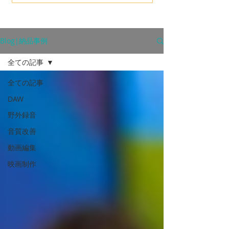
Blog|納品事例
全ての記事
全ての記事
DAW
野外録音
音質改善
動画編集
映画制作