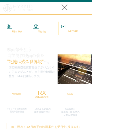
Hybrid
SoundReform
✉️
相談する
🎬
映画MA
🏆
実績
Contact
Film MA
Works
映画祭を狙う
自主制作映画の音を
”記憶に残る世界観”
へ。
​国際映画祭受賞作品を手がけたサウ
ンドエンジニアが、自主制作映画の
整音・MAを担当します。
RX
5.1ch
WINNER
Advanced
マドリード国際映画祭
RXによる先端の
5.1ch対応
​受賞作品を担当
​音声修復に対応
映画館上映基準の
MA&MIX環境
📅 現在：12月着手の映画案件を受付中(残り1枠）