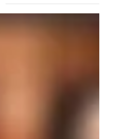
声が小さい上、会場の反響音や客席のノイズ、シ
ャッター音に埋もれてほとんど聞き取れないとい
う問題。難易度の高い音質改善作業を行うも不採
用の結末。