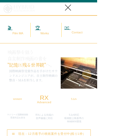
Hybrid
SoundReform
✉️
相談する
🎬
映画MA
🏆
実績
Contact
Film MA
Works
映画祭を狙う
自主制作映画の音を
”記憶に残る世界観”
へ。
​国際映画祭受賞作品を手がけたサウ
ンドエンジニアが、自主制作映画の
整音・MAを担当します。
RX
5.1ch
WINNER
Advanced
マドリード国際映画祭
RXによる先端の
5.1ch対応
​受賞作品を担当
​音声修復に対応
映画館上映基準の
MA&MIX環境
📅 現在：12月着手の映画案件を受付中(残り1枠）