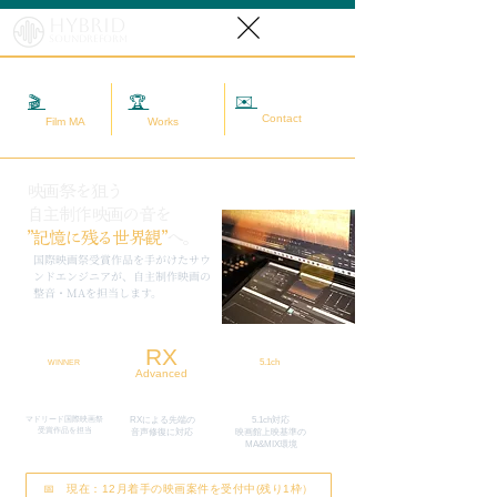
Hybrid
SoundReform
✉️
相談する
🎬
映画MA
🏆
実績
Contact
Film MA
Works
映画祭を狙う
自主制作映画の音を
”記憶に残る世界観”
へ。
​国際映画祭受賞作品を手がけたサウ
ンドエンジニアが、自主制作映画の
整音・MAを担当します。
RX
5.1ch
WINNER
Advanced
マドリード国際映画祭
RXによる先端の
5.1ch対応
​受賞作品を担当
​音声修復に対応
映画館上映基準の
MA&MIX環境
📅 現在：12月着手の映画案件を受付中(残り1枠）