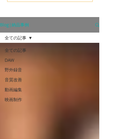
Blog|納品事例
全ての記事
全ての記事
DAW
野外録音
音質改善
動画編集
映画制作