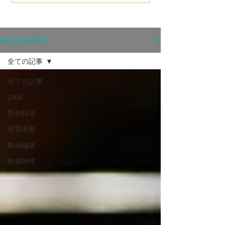
Blog|納品事例
全ての記事
全ての記事
DAW
野外録音
音質改善
動画編集
映画制作