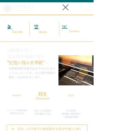
Hybrid
SoundReform
✉️
相談する
🎬
映画MA
🏆
実績
Contact
Film MA
Works
映画祭を狙う
自主制作映画の音を
”記憶に残る世界観”
へ。
​国際映画祭受賞作品を手がけたサウ
ンドエンジニアが、自主制作映画の
整音・MAを担当します。
RX
5.1ch
WINNER
Advanced
マドリード国際映画祭
RXによる先端の
5.1ch対応
​受賞作品を担当
​音声修復に対応
映画館上映基準の
MA&MIX環境
📅 現在：12月着手の映画案件を受付中(残り1枠）