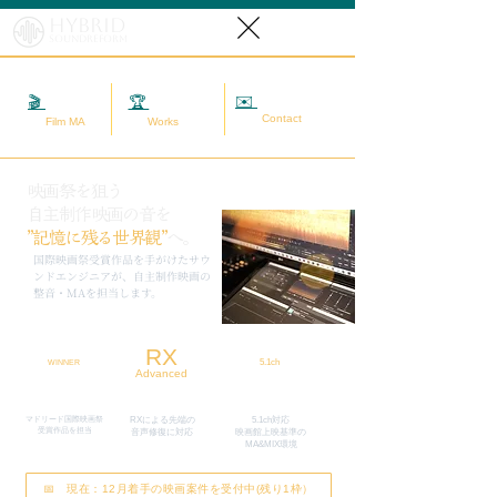
Hybrid
SoundReform
✉️
相談する
🎬
映画MA
🏆
実績
Contact
Film MA
Works
映画祭を狙う
自主制作映画の音を
”記憶に残る世界観”
へ。
​国際映画祭受賞作品を手がけたサウ
ンドエンジニアが、自主制作映画の
整音・MAを担当します。
RX
5.1ch
WINNER
Advanced
マドリード国際映画祭
RXによる先端の
5.1ch対応
​受賞作品を担当
​音声修復に対応
映画館上映基準の
MA&MIX環境
📅 現在：12月着手の映画案件を受付中(残り1枠）