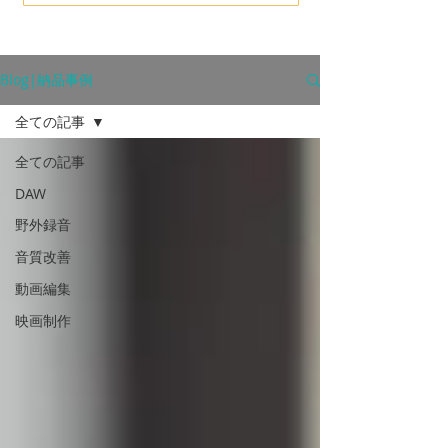
Blog|納品事例
全ての記事
全ての記事
DAW
野外録音
音質改善
動画編集
映画制作