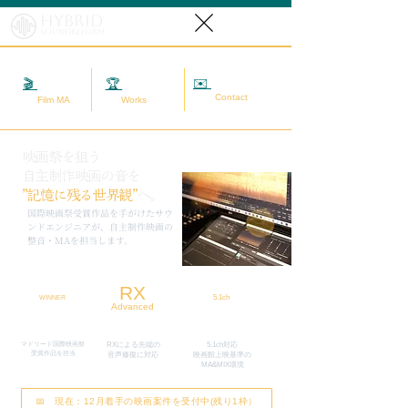
Hybrid
SoundReform
✉️
相談する
🎬
映画MA
🏆
実績
Contact
Film MA
Works
映画祭を狙う
自主制作映画の音を
”記憶に残る世界観”
へ。
​国際映画祭受賞作品を手がけたサウ
ンドエンジニアが、自主制作映画の
整音・MAを担当します。
RX
5.1ch
WINNER
Advanced
マドリード国際映画祭
RXによる先端の
5.1ch対応
​受賞作品を担当
​音声修復に対応
映画館上映基準の
MA&MIX環境
📅 現在：12月着手の映画案件を受付中(残り1枠）