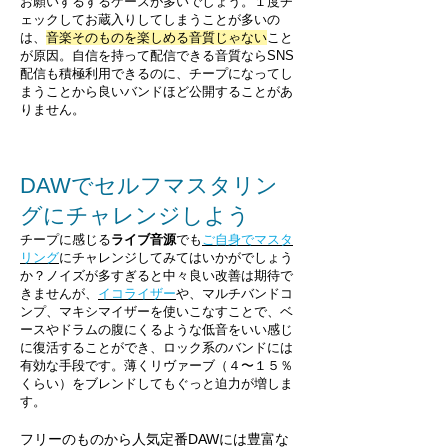
お願いするするケースが多いでしょう。１度チ
ェックしてお蔵入りしてしまうことが多いの
は、
音楽そのものを楽しめる音質じゃない
こと
が原因。自信を持って配信できる音質ならSNS
配信も積極利用できるのに、チープになってし
まうことから良いバンドほど公開することがあ
りません。
DAWでセルフマスタリン
グにチャレンジしよう
チープに感じる
ライブ音源
でも
ご自身でマスタ
リング
にチャレンジしてみてはいかがでしょう
か？ノイズが多すぎると中々良い改善は期待で
きませんが、
イコライザー
や、マルチバンドコ
ンプ、マキシマイザーを使いこなすことで、ベ
ースやドラムの腹にくるような低音をいい感じ
に復活することができ、ロック系のバンドには
有効な手段です。薄くリヴァーブ（４〜１５％
くらい）をブレンドしてもぐっと迫力が増しま
す。
フリーのものから人気定番DAWには豊富な