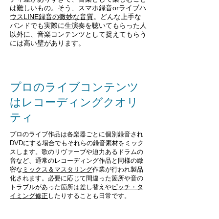
は難しいもの。そう、スマホ録音or
ライブハ
ウスLINE録音の微妙な音質
。どんな上手な
バンドでも実際に生演奏を聴いてもらった人
以外に、音楽コンテンツとして捉えてもらう
には高い壁があります。
プロのライブコンテンツ
はレコーディングクオリ
ティ
プロのライブ作品は各楽器ごとに個別録音され
DVDにする場合でもそれらの録音素材をミック
スします。歌のリヴァーブや迫力あるドラムの
音など、通常のレコーディング作品と同様の緻
密な
ミックス＆マスタリング
作業が行われ製品
化されます。必要に応じて間違った箇所や音の
トラブルがあった箇所は差し替えや
ピッチ・タ
イミング修正
したりすることも日常です。