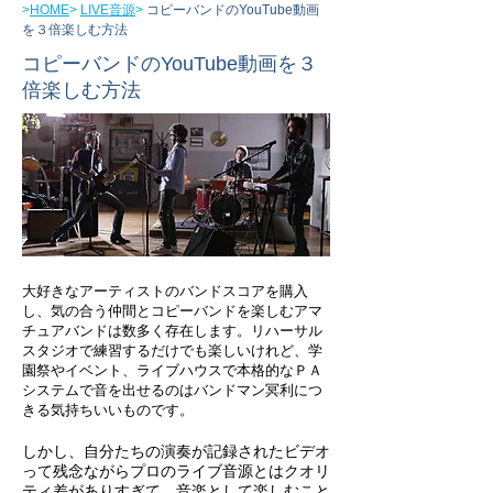
>
HOME
>
LIVE音源
>
コピーバンドのYouTube動画
を３倍楽しむ方法
コピーバンドのYouTube動画を３
倍楽しむ方法
大好きなアーティストのバンドスコアを購入
し、気の合う仲間とコピーバンドを楽しむアマ
チュアバンドは数多く存在します。リハーサル
スタジオで練習するだけでも楽しいけれど、学
園祭やイベント、ライブハウスで本格的なＰＡ
システムで音を出せるのはバンドマン冥利につ
きる気持ちいいものです。
しかし、自分たちの演奏が記録されたビデオ
って残念ながらプロのライブ音源とはクオリ
ティ差がありすぎて、音楽として楽しむこと