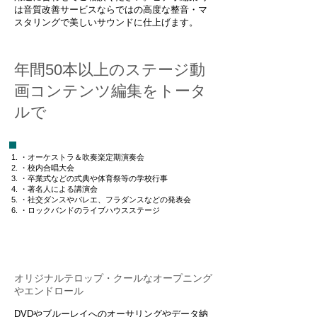
は音質改善サービスならではの高度な整音・マ
スタリングで美しいサウンドに仕上げます。
年間50本以上のステージ動
画コンテンツ編集をトータ
ルで
・オーケストラ＆吹奏楽定期演奏会
・校内合唱大会
・卒業式などの式典や体育祭等の学校行事
・著名人による講演会
・社交ダンスやバレエ、フラダンスなどの発表会
・ロックバンドのライブハウスステージ
オリジナルテロップ・クールなオープニング
やエンドロール
DVDやブルーレイへのオーサリングやデータ納