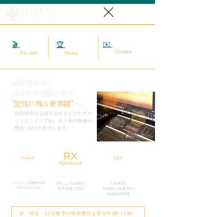
Hybrid
SoundReform
✉️
相談する
🎬
映画MA
🏆
実績
Contact
Film MA
Works
映画祭を狙う
自主制作映画の音を
”記憶に残る世界観”
へ。
​国際映画祭受賞作品を手がけたサウ
ンドエンジニアが、自主制作映画の
整音・MAを担当します。
RX
5.1ch
WINNER
Advanced
マドリード国際映画祭
RXによる先端の
5.1ch対応
​受賞作品を担当
​音声修復に対応
映画館上映基準の
MA&MIX環境
📅 現在：12月着手の映画案件を受付中(残り1枠）