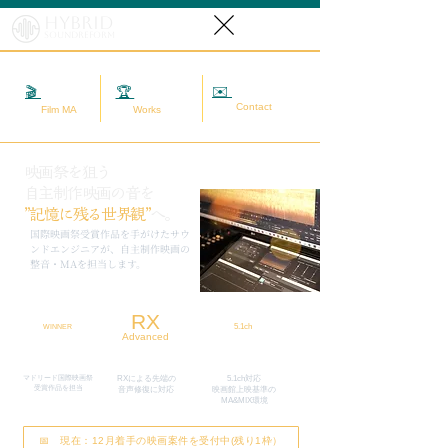
Hybrid
SoundReform
✉️
相談する
🎬
映画MA
🏆
実績
Contact
Film MA
Works
映画祭を狙う
自主制作映画の音を
”記憶に残る世界観”
へ。
​国際映画祭受賞作品を手がけたサウ
ンドエンジニアが、自主制作映画の
整音・MAを担当します。
RX
5.1ch
WINNER
Advanced
マドリード国際映画祭
RXによる先端の
5.1ch対応
​受賞作品を担当
​音声修復に対応
映画館上映基準の
MA&MIX環境
📅 現在：12月着手の映画案件を受付中(残り1枠）