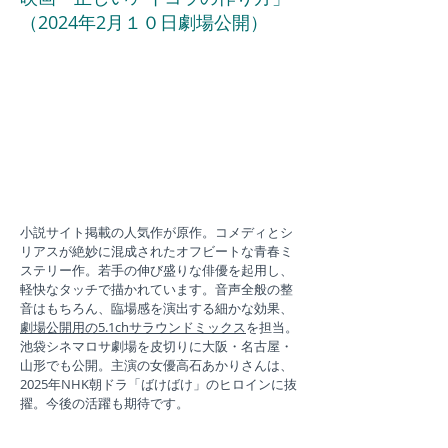
（2024年2月１０日劇場公開）
小説サイト掲載の人気作が原作。コメディとシ
リアスが絶妙に混成されたオフビートな青春ミ
ステリー作。若手の伸び盛りな俳優を起用し、
軽快なタッチで描かれています。音声全般の整
音はもちろん、臨場感を演出する細かな効果、
劇場公開用の5.1chサラウンドミックス
を担当。
池袋シネマロサ劇場を皮切りに大阪・名古屋・
山形でも公開。主演の女優高石あかりさんは、
2025年NHK朝ドラ「ばけばけ」のヒロインに抜
擢。今後の活躍も期待です。