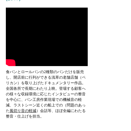
食パンとロールパンの2種類のパンだけを販売
し、開店前に行列ができる浅草の老舗店舗（
ペ
リカン）
を取り上げたドキュメンタリー作品。
全国各所で長期にわたり上映。登場する顧客へ
の様々な収録環境に応じたインタビューの整音
を中心に、パン工房作業現場での機械音の軽
減、ラストシーン近くの船上での（問題のあっ
た
風切り音の軽減
）会話等、ほぼ全編にわたる
整音・仕上げを担当。