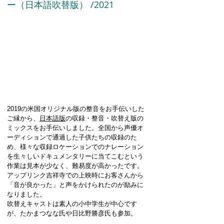
ー（日本語吹替版） /2021
2019の米国オリジナル版の整音をお手伝いした
ご縁から、
日本語版
の収録・整音・吹替え版の
ミックスをお手伝いしました。全国から声優オ
ーディションで通過した子供たちの収録のた
め、様々な収録ロケーションでのナレーション
を生々しいドキュメンタリーに当てこむという
作業は見本が少なく、難易度が高かったです。
アップリンク吉祥寺での上映時にお客さんから
「音が良かった」と声をかけられたのが励みに
なりました。
吹替えキャストは素人の小中学生が中心です
が、たかまつなな氏や日比野勝彦氏も参加。