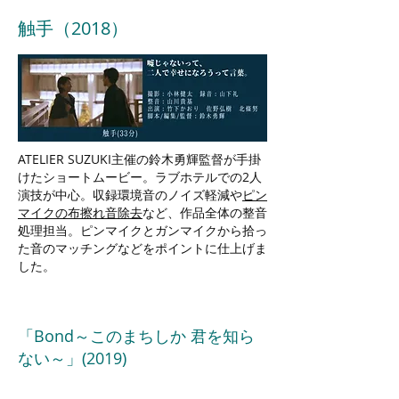
触手（2018）
ATELIER SUZUKI主催の鈴木勇輝監督が手掛
けたショートムービー。ラブホテルでの2人
演技が中心。収録環境音のノイズ軽減や
ピン
マイクの布擦れ音除去
など、作品全体の整音
処理担当。ピンマイクとガンマイクから拾っ
た音のマッチングなどをポイントに仕上げま
した。
「Bond～このまちしか 君を知ら
ない～」(2019)