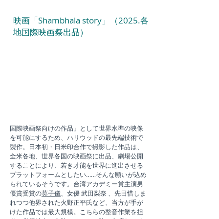
映画「Shambhala story」（2025.各
地国際映画祭出品）
国際映画祭向けの作品」として世界水準の映像
を可能にするため、ハリウッドの最先端技術で
製作。日本初・日米印合作で撮影した作品は、
全米各地、世界各国の映画祭に出品、劇場公開
することにより、若き才能を世界に進出させる
プラットフォームとしたい……そんな願いが込め
られているそうです。台湾アカデミー賞主演男
優賞受賞の
莫子儀
、女優 武田梨奈 、先日惜しま
れつつ他界された火野正平氏など、当方が手が
けた作品では最大規模。こちらの整音作業を担