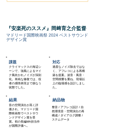
Case.01
『安楽死のススメ』岡﨑育之介監督
マドリード国際映画祭 2024 ベストサウンド
デザイン賞
WINNER
長編映画
劇場公開
課題
対応
クライマックスの海辺シ
過度なノイズ除去ではな
ーンで、強風によるマイ
く、アフレコによる再構
ク風吹かれノイズが深刻
築を提案。波音・風音・
化。単純な修復では、役
空間残響を重ね、現場以
者の感情表現まで損なう
上の臨場感を設計しまし
状態でした。
た。
結果
納品物
音の空間演出が高く評
整音 / アフレコ設計 / 自
価され、マドリード国
然環境音・空間演出の再
際映画祭でベストサウ
構成 / ダイアログ調整 /
ンドデザイン賞を受
ステムデータ
賞。初の長編MA担当作
が国際評価へ。