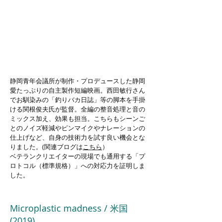
静岡青年会議所が制作・プロデュースした静岡
愛たっぷりの自主製作短編映画。西田敏行さん
でお馴染みの「釣りバカ日誌」等の脚本を手掛
ける関根俊夫氏が監督。全編の整音処理と音の
ミックス加え、効果も担当。こちらもシーンご
とのノイズ軽減やピンマイクやナレーションの
仕上げなど、自身の技術力を試す良い機会とな
りました。(関連ブログは
こちら
）
ベテランクリエイターの現場でも通用する「プ
ロトコル（標準規格）」への対応力を証明しま
した。
Microplastic madness / 米国
(2019)