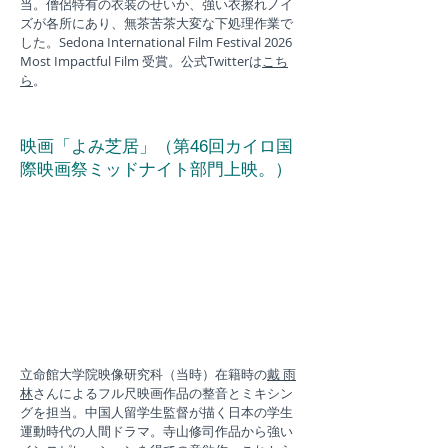
当。僧侶特有の衣装のせいか、強い衣擦れノイ
ズが各所にあり、無茶苦茶大変な下処理作業で
した。
​Sedona International Film Festival 2026
Most Impactful Film 受賞。
公式Twitterは
こち
ら
。
映画「よみ芝居」（第46回カイロ国
際映画祭ミッドナイト部門上映。）
立命館大学院映像研究科（当時）在籍時の
戴 雨
林
さんによるフル尺映画作品の整音とミキシン
グを担当。中国人留学生監督が描く日本の学生
運動時代の人間ドラマ。寺山修司作品から強い