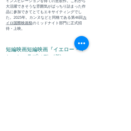
インスピレーションを得ての意欲作。これから
大活躍できそうな雰囲気がばっちり詰まった作
品に参加できてとてもエキサイティングでし
た。2025年。カンヌなどと同格である第46回
カ
イロ国際映画祭
のミッドナイト部門に正式招
待・上映。
短編映画短編映画『イエロー・マ
シマシ・ラプソディ(仮)』
ラーメン「鷹の目」協力のもと、マシマシ系ラ
ーメンを題材にした短編コメディ作品。
齋藤允
宏
氏による監督作品。二郎系ラーメンのように