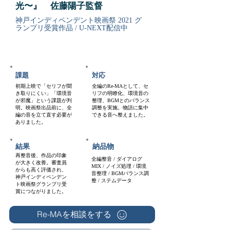
光〜』 佐藤陽子監督
神戸インディペンデント映画祭 2021 グ
ランプリ受賞作品 / U-NEXT配信中
GRAND PRIX
短編映画
U-NEXT配信
課題
対応
初期上映で「セリフが聞
全編のRe-MAとして、セ
き取りにくい」「環境音
リフの明瞭化、環境音の
が邪魔」という課題が判
整理、BGMとのバランス
明。映画祭出品前に、全
調整を実施。物語に集中
編の音を立て直す必要が
できる音へ整えました。
ありました。
結果
納品物
再整音後、作品の印象
全編整音 / ダイアログ
が大きく改善。審査員
MIX / ノイズ処理 / 環境
からも高く評価され、
音整理 / BGMバランス調
神戸インディペンデン
整 / ステムデータ
ト映画祭グランプリ受
賞につながりました。
Re-MAを相談をする