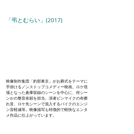
「弔とむらい」(2017)
映像制作集団「釣部東京」がお葬式をテーマに
手掛けるノンストップコメディー映画。ロケ現
場となった倉庫収録のシーンを中心に、何シー
ンかの整音依頼を担当。演者ピンマイクの布擦
れ音、ロケ先シーンで混入するバイクのエンジ
ン音軽減等。映像描写も特徴的で軽快なエンタ
メ作品に仕上がっています。