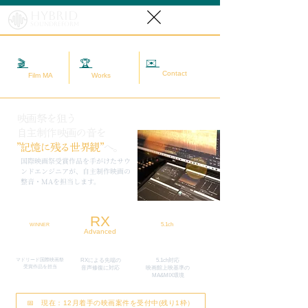
Hybrid
SoundReform
✉️
相談する
🎬
映画MA
🏆
実績
Contact
Film MA
Works
映画祭を狙う
自主制作映画の音を
”記憶に残る世界観”
へ。
​国際映画祭受賞作品を手がけたサウ
ンドエンジニアが、自主制作映画の
整音・MAを担当します。
RX
5.1ch
WINNER
Advanced
マドリード国際映画祭
RXによる先端の
5.1ch対応
​受賞作品を担当
​音声修復に対応
映画館上映基準の
MA&MIX環境
📅 現在：12月着手の映画案件を受付中(残り1枠）