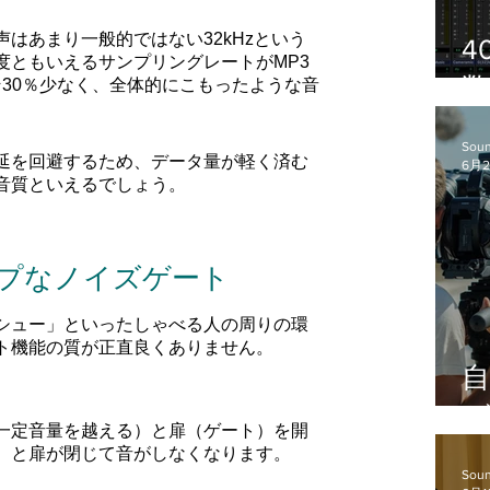
はあまり一般的ではない32kHzという
4
度ともいえるサンプリングレートがMP3
30％少なく、全体的にこもったような音
由
Soun
延を回避するため、データ量が軽く済む
6月
音質といえるでしょう。
ープなノイズゲート
シュー」といったしゃべる人の周りの環
ト機能の質が正直
良くありません。
一定音量を越える）と扉（ゲート）を開
者
）と扉が閉じて音がしなくなります。
Soun