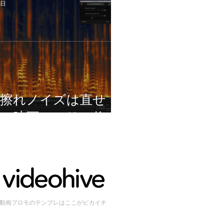
残る方へ
3日
衣擦れノイズは直せ
る？映画のセリフ修復
でできること・できな
いこと
動画プロモのテンプレはここがピカイチ