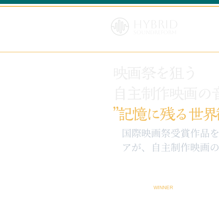
Hybrid
SoundReform
映画祭を狙う
自主制作映画の
”記憶に残る世界
​国際映画祭受賞作品
アが、自主制作映画の
WINNER