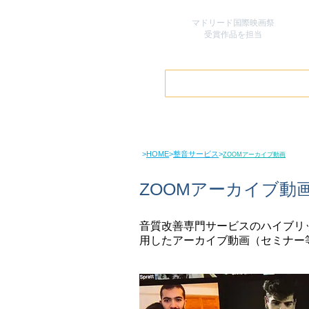
マドリード国際映画祭
​受賞作品を担当
>
HOME
>
整音サービス
>
ZOOMアーカイブ動画
ZOOMアーカイブ動
音質改善専門サービスのハイブリ
用したアーカイブ動画（セミナー