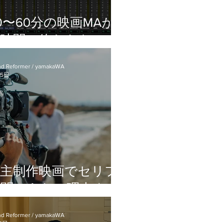
0〜60分の映画MAが
数時間で終わらない理
｜自主制作映画のMA
d Reformer / yamakaWA
作業時間とスケジュー
25日
ル感
自主制作映画でセリフ
が聞こえない理由｜役
の声量差とMAで起
d Reformer / yamakaWA