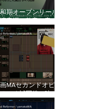
昭和期オープンリール
講演音源の整音・音声
復｜中村天風講演録
d Reformer / yamakaWA
集『心魂に刻む』を担
2日
当しました
画MAセカンドオピ
ニオン｜試写後・映画
祭応募前に音の不安が
d Reformer / yamakaWA