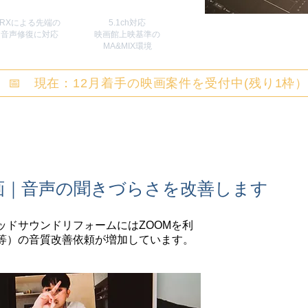
RXによる先端の
5.1ch対応
​音声修復に対応
映画館上映基準の
MA&MIX環境
📅 現在：12月着手の映画案件を受付中(残り1枠
画｜音声の聞きづらさを改善します
ッドサウンドリフォームにはZOOMを利
等）の音質改善依頼が増加しています。