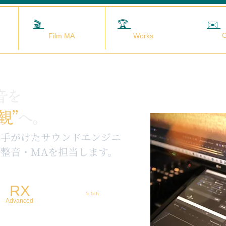
🎬
映画MA
🏆
実績
✉️
C
Film MA
Works
音を
観”
へ。
を手がけたサウンドエンジニ
整音・MAを担当します。
RX
5.1ch
Advanced