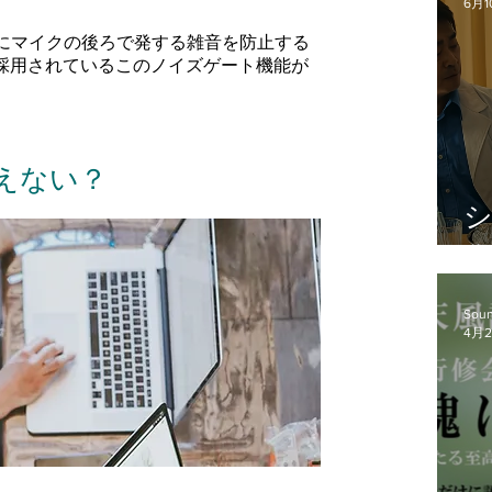
6月1
にマイクの後ろで発する雑音を防止する
で採用されているこのノイズゲート機能が
えない？
の
Soun
4月