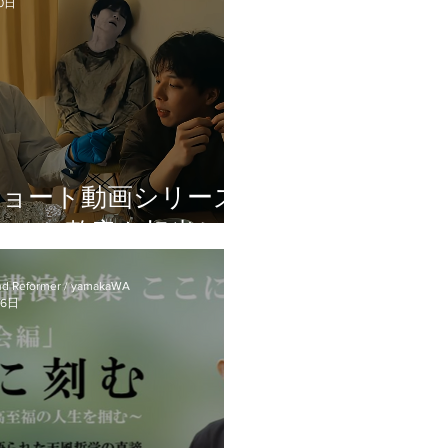
きる問題
0日
ショート動画シリーズ
MA・整音を担当し
ました｜縦型動画でも
d Reformer / yamakaWA
音の完成度が印象を変
26日
える