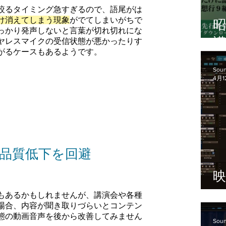
絞るタイミング急すぎるので、語尾がは
け消えてしまう現象
がでてしまいがちで
っかり発声しないと言葉が切れ切れにな
ヤレスマイクの受信状態が悪かったりす
がるケースもあるようです。
修
Soun
4月1
品質低下を回避
映
もあるかもしれませんが、講演会や各種
場合、内容が聞き取りづらいとコンテン
態の動画音声を後から改善してみません
Soun