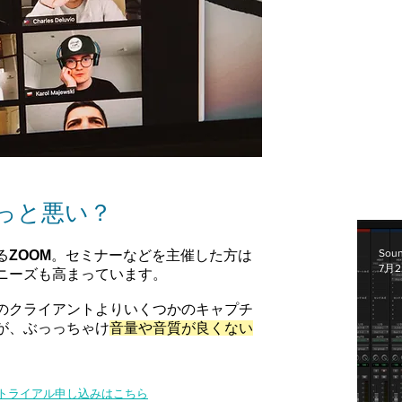
ょっと悪い？
Soun
る
ZOOM
。セミナーなどを主催した方は
7月
ニーズも高まっています。
のクライアントよりいくつかのキャプチ
が、ぶっっちゃけ
音量や音質が良くない
トライアル申し込みはこちら