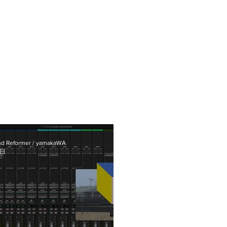
d Reformer / yamakaWA
2日