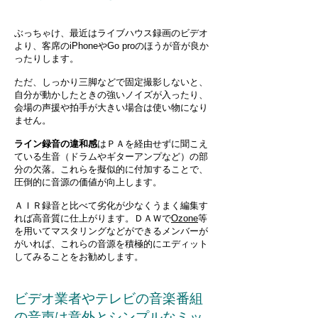
ぶっちゃけ、最近はライブハウス録画のビデオ
より、客席のiPhoneやGo proのほうが音が良か
ったりします。
ただ、しっかり三脚などで固定撮影しないと、
自分が動かしたときの強いノイズが入ったり、
会場の声援や拍手が大きい場合は使い物になり
ません。
ライン録音の違和感
はＰＡを経由せずに聞こえ
ている生音（ドラムやギターアンプなど）の部
分の欠落。これらを擬似的に付加することで、
圧倒的に音源の価値が向上します。
ＡＩＲ録音と比べて劣化が少なくうまく編集す
れば高音質に仕上がります。ＤＡＷで
Ozone
等
を用いてマスタリングなどができるメンバーが
がいれば、これらの音源を積極的にエディット
してみることをお勧めします。
ビデオ業者やテレビの音楽番組
の音声は意外とシンプルなミッ