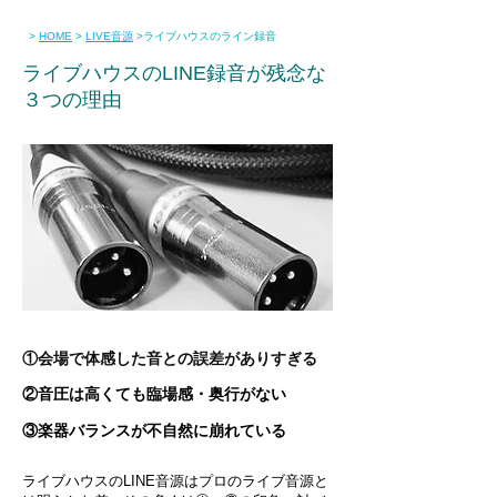
ライブハウスのライン録音
>
HOME
>
LIVE音源
>
ライブハウスのLINE録音が残念な
３つの理由
①会場で体感した音との誤差がありすぎる
②音圧は高くても臨場感・奥行がない
③楽器バランスが不自然に崩れている
ライブハウスのLINE音源はプロのライブ音源と