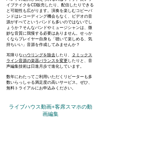
イブテイクをCD販売したり、配信したりできる
と可能性も広がります。演奏を楽しむコピーバ
ンドはレコーディング機会もなく、ビデオの音
源がすべてというバンドも多いのではないでし
ょうか？そんなバンドやミュージシャンは、微
妙な音質に我慢する必要はありません。せっか
くならプレイヤー自身も「聴いて楽しめる、気
持ちいい」音源を作成してみませんか？
耳障りな
ハウリングを除去
したり、
２ミックス
ライン音源の楽器バランスを変更
したりと、音
声編集技術は日進月歩で進化しています。
数年にわたってご利用いただくリピーターも多
数いらっしゃる満足度の高いサービス。ぜひ、
無料トライアルにお申込みください。
ライブハウス動画+客席スマホの動
画編集