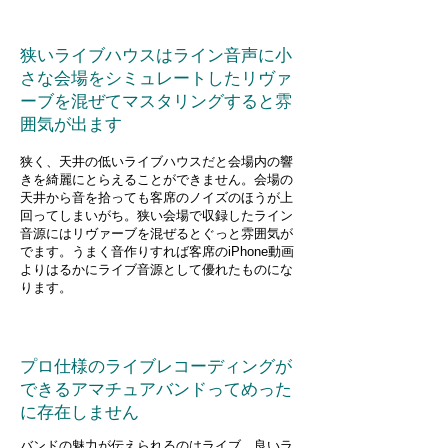
狭いライブハウスはライン音声に小
さな会場をシミュレートしたリヴァ
ーブを混ぜてマスタリングすると雰
囲気が出ます
狭く、天井の低いライブハウスだと会場内の響
きを綺麗にとらえることができません。会場の
天井から音を拾っても客席のノイズのほうが上
回ってしまいがち。狭い会場で収録したライン
音源にはリヴァーブを混ぜるとぐっと雰囲気が
でます。うまく音作りすれば客席のiPhone動画
よりはるかにライブ音源として優れたものにな
ります。
プロ仕様のライブレコーディングが
できるアマチュアバンドってめった
に存在しません
バンドの魅力が伝えられるのはライブ。良いラ