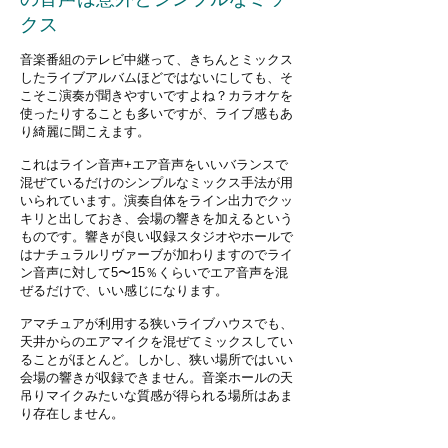
クス
​音楽番組のテレビ中継って、きちんとミックス
したライブアルバムほどではないにしても、そ
こそこ演奏が聞きやすいですよね？カラオケを
使ったりすることも多いですが、ライブ感もあ
り綺麗に聞こえます。
これはライン音声+エア音声をいいバランスで
混ぜているだけのシンプルなミックス手法が用
いられています。演奏自体をライン出力でクッ
キリと出しておき、会場の響きを加えるという
ものです。響きが良い収録スタジオやホールで
はナチュラルリヴァーブが加わりますのでライ
ン音声に対して5〜15％くらいでエア音声を混
ぜるだけで、いい感じになります。
アマチュアが利用する狭いライブハウスでも、
天井からのエアマイクを混ぜてミックスしてい
ることがほとんど。しかし、狭い場所ではいい
会場の響きが収録できません。音楽ホールの天
吊りマイクみたいな質感が得られる場所はあま
り存在しません。