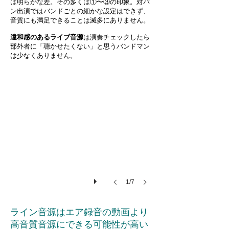
は明らかな差。
その多くは①〜③の印象。対バ
ン出演ではバンドごとの細かな設定はできず、
音質
にも満足できることは滅多にありません。
違和感のあるライブ音源
は演奏チェックしたら
部外者に「聴かせたくない」と思うバンドマン
は少なくありません。
01
1/7
ライン音源はエア録音の動画より
高音質音源にできる可能性が高い