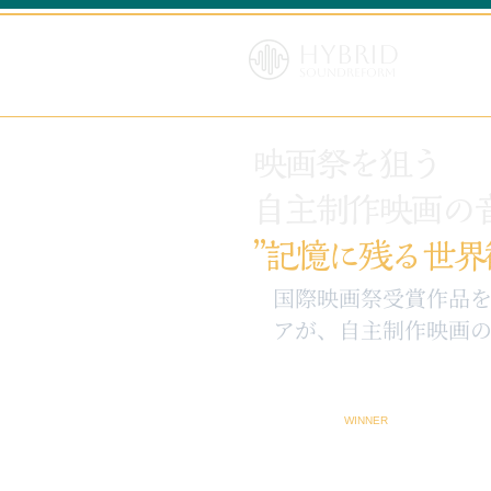
Hybrid
SoundReform
映画祭を狙う
自主制作映画の
”記憶に残る世界
​国際映画祭受賞作品
アが、自主制作映画の
WINNER