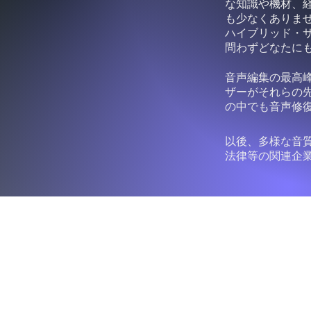
な知識や機材、
も少なくありま
ハイブリッド・
問わずどなたに
音声編集の最高
ザーがそれらの
の中でも音声修復
以後、多様な音
法律等の関連企