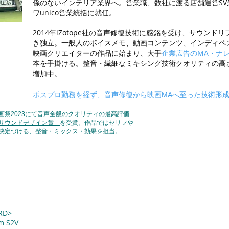
係のないインテリア業界へ。営業職、数社に渡る店舗運営SV
ワ
unico営業統括に就任。
2014年iZotope社の音声修復技術に感銘を受け、サウンド
き独立。一般人のボイスメモ、動画コンテンツ、インディペ
映画クリエイターの作品に始まり、
大手
企業広告のMA・
ナ
本を手掛ける。整音・繊細なミキシング技術クオリティの高
増加中。
ポスプロ勤務を経ず、音声修復から映画MAへ至った技術形
画祭2023にて音声全般のクオリティの最高評価
サウンドデザイン賞」
を受賞。作品ではセリフや
決定づける、整音・ミックス・効果を担当。
RD>
m S2V