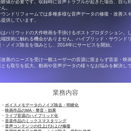
経験値が必要です。収録時に音声トラブルが起きた場合、自ら
せん。
サウンドリフォームでは多種多様な音声データの修復・改善ス
も提供しています。
峰はハリウッドの大作映画を手掛けるポストプロダクション。
先端技術に触れる機会がありません。ハイブリッド・サウンド
・ノイズ除去を強みとし、2014年にサービスを開始。
質改善のニーズを受け一般ユーザーの音源に留まらず音楽・映
業とも取引を拡大。動画や音声データの様々なお悩みを解決し
業務内容
・
ボイスメモデータのノイズ除去・明瞭化
・
映画作品のMA・整音・効果
・
ライブ音源のハイブリッド化
・
音楽作品のミックスマスタリング
・
音声コンテンツの仕上げおよび修復