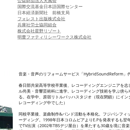
公益財団法人天風会
国際交流基金日本語国際センター
日本経済新聞社 前橋支局
フォレスト出版株式会社
​兵庫社労士協同組合
​株式会社星野リゾート
明豊ファティリシー
​ワークス株式会社
音楽・音声のリフォームサービス「HybridSoundReform
春日部共栄高等学校卒業後、レコーディングエンジニアを志
ル尚美・音響芸術科に進学。レコーディング技術を学ぶ傍ら
る。在学中、原宿リトルバッハスタジオ（現在閉鎖）にイン
レコーディング中でした）
同校卒業後、楽曲制作&バンド活動を本格化。フジパシフィ
ーディング。1998年日本コロムビアよりE.Pを発表するも
でTV出演（2002年TBSデジ屋台）を果たすも
30歳を境に音