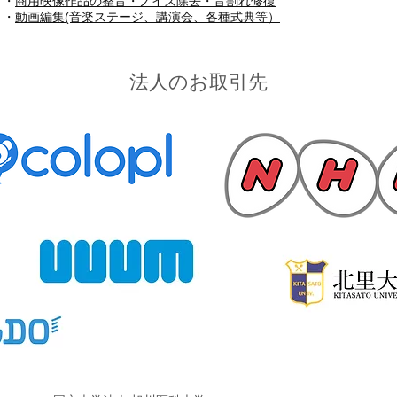
・
商用映像作品の整音・ノイズ除去・音割れ修復
​・
動画編集(音楽ステージ、講演会、各種式典等）
法人のお取引先