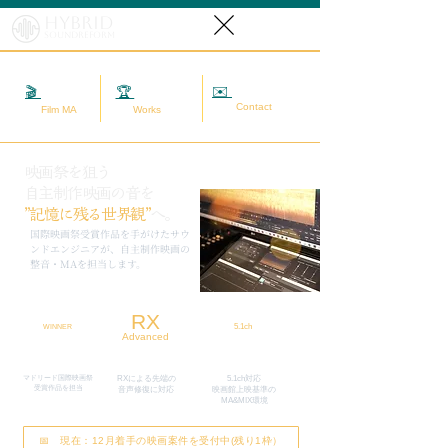
Hybrid
SoundReform
✉️
相談する
🎬
映画MA
🏆
実績
Contact
Film MA
Works
映画祭を狙う
自主制作映画の音を
”記憶に残る世界観”
へ。
​国際映画祭受賞作品を手がけたサウ
ンドエンジニアが、自主制作映画の
整音・MAを担当します。
RX
5.1ch
WINNER
Advanced
マドリード国際映画祭
RXによる先端の
5.1ch対応
​受賞作品を担当
​音声修復に対応
映画館上映基準の
MA&MIX環境
📅 現在：12月着手の映画案件を受付中(残り1枠）