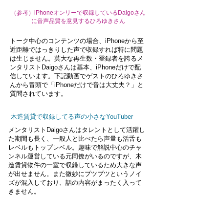
（参考）iPhoneオンリーで収録しているDaigoさん
に音声品質を意見するひろゆきさん
トーク中心のコンテンツの場合、iPhoneから至
近距離ではっきりした声で収録すれば特に問題
は生じません。莫大な再生数・登録者を誇るメ
ンタリストDaigoさんは基本、iPhoneだけで配
信しています。下記動画でゲストのひろゆきさ
んから冒頭で「iPhoneだけで音は大丈夫？」と
質問されています。
木造賃貸で収録してる声の小さなYouTuber
メンタリストDaigoさんはタレントとして活躍し
た期間も長く、一般人と比べたら声量も活舌も
レベルもトップレベル。趣味で解説中心のチャ
ンネル運営している元同僚がいるのですが、木
造賃貸物件の一室で収録しているため大きな声
が出せません。また微妙にプツプツというノイ
ズが混入しており、話の内容がまったく入って
きません。