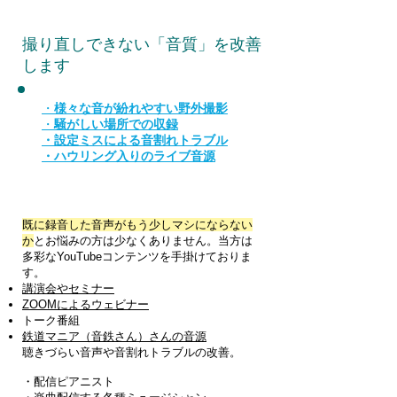
撮り直しできない「音質」を改善
します
・
様々な音が紛れやすい野外撮影
・
騒がしい場所での収録
・
設定ミスによる音割れトラブル
・ハウリング入りのライブ音源
既に録音した音声がもう少しマシにならない
か
とお悩みの方は少なくありません。当方は
多彩なYouTubeコンテンツを手掛けておりま
す。
講演会やセミナー
ZOOMによるウェビナー
トーク番組
鉄道マニア（音鉄さん）さんの音源
聴きづらい音声や音割れトラブルの改善。
・配信ピアニスト