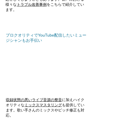
様々な
トラブル改善事例
をこちらで紹介してい
ます。
プロクオリティでYouTube配信したいミュー
ジシャンもお手伝い
収録状態の悪いライブ音源の整音
に加えハイク
オリティな
ミックスマスタリング
も提供してい
ます。
歌い手さんのミックスやピッチ修正も対
応。