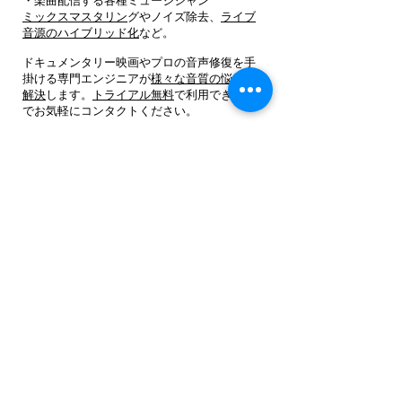
・楽曲配信する各種ミュージシャン
ミックスマスタリン
グやノイズ除去、
ライブ
音源のハイブリッド化
など。
ドキュメンタリー映画やプロの音声修復を手
掛ける専門エンジニアが
様々な音質の悩みを
解決
します。
トライアル無料
で利用できるの
でお気軽にコンタクトください。
サービスご利用方法