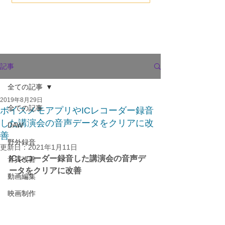
記事
全ての記事
2019年8月29日
全ての記事
ボイスメモアプリやICレコーダー録音
した講演会の音声データをクリアに改
DAW
善
野外録音
更新日：
2021年1月11日
ICレコーダー録音した講演会の音声デ
音質改善
ータをクリアに改善
動画編集
映画制作