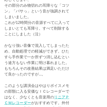
その部分のみ物切れの耳障りな「コツ
ン」「バサっ」という音が強調されて
しまいました。
これが12時間分の音源すべてに入って
しまいとても耳障り。すべて削除する
ことにしました（泣）
かなり強い音像で混入してしまったた
め、自動処理での軽減ができず。ひた
すら手作業で一か所ずつ消し込むとい
う途方もない作業に明け暮れました。
もちろんその改善結果は満足いただけ
て良かったのですが...。
このような講演会はやはりボイスメモ
の部類に入る安価なＩＣレコーダーで
はなく、少なくとも音楽用の
リニアＰ
ＣＭレコーダー
がおすすめです。外付