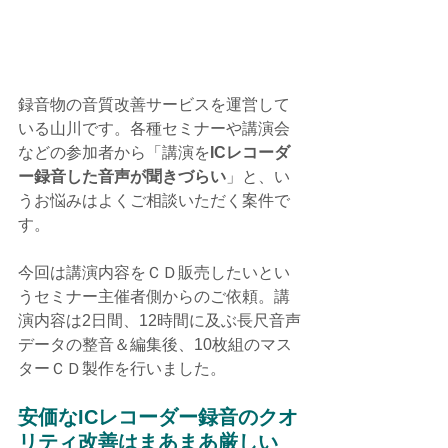
録音物の音質改善サービスを運営して
いる山川です。各種セミナーや講演会
などの参加者から「講演を
ICレコーダ
ー録音した音声が聞きづらい
」と、い
うお悩みはよくご相談いただく案件で
す。
今回は講演内容をＣＤ販売したいとい
うセミナー主催者側からのご依頼。講
演内容は2日間、12時間に及ぶ長尺音声
データの整音＆編集後、10枚組のマス
ターＣＤ製作を行いました。
安価なICレコーダー録音のクオ
リティ改善はまあまあ厳しい