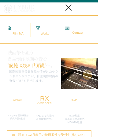
Hybrid
SoundReform
✉️
相談する
🎬
映画MA
🏆
実績
Contact
Film MA
Works
映画祭を狙う
自主制作映画の音を
”記憶に残る世界観”
へ。
​国際映画祭受賞作品を手がけたサウ
ンドエンジニアが、自主制作映画の
整音・MAを担当します。
RX
5.1ch
WINNER
Advanced
マドリード国際映画祭
RXによる先端の
5.1ch対応
​受賞作品を担当
​音声修復に対応
映画館上映基準の
MA&MIX環境
📅 現在：12月着手の映画案件を受付中(残り1枠）