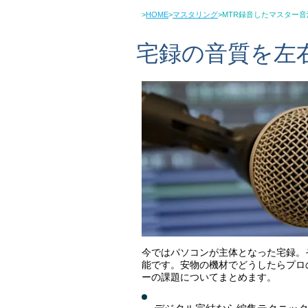
>
HOME
>
マスタリング
>MTR録音したマスター
宅録の音質を左
今ではパソコンが主体となった宅録。その
能です。安物の機材でどうしたらプロ
ーの課題についてまとめます。