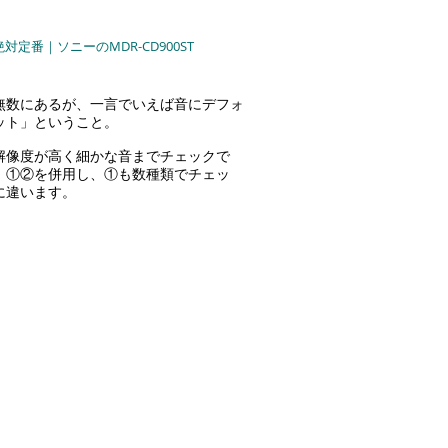
定番｜ソニーのMDR-CD900ST
無数にあるが、一言でいえば音にデフォ
ット」ということ。
解像度が高く細かな音までチェックで
、①②を併用し、①も数種類でチェッ
に違います。