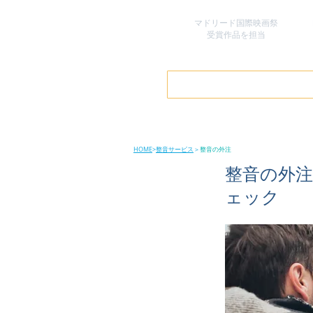
マドリード国際映画祭
​受賞作品を担当
HOME
>
整音サービス
＞
整音の外注
整音の外注
ェック