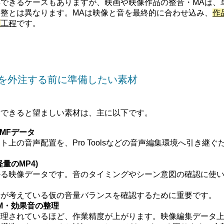
できるケースもありますが、映画や映像作品の整音・MAは、
整とは異なります。MAは映像と音を最終的に合わせ込み、
作
げ
工程
です。
Aを外注する前に準備したい素材
備できると望ましい素材は、主に以下です。
OMFデータ
ト上の音声配置を、Pro Toolsなどの音声編集環境へ引き継ぐ
量のMP4)
かる映像データです。音のタイミングやシーン意図の確認に使
者が考えている仮の音量バランスを確認するために重要です。
M・効果音の整理
整理されているほど、作業精度が上がります。映像編集データ