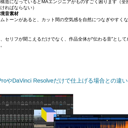
構造になっているとMAエンジニアがものすごく困ります（全
なければならない）
環境音素材
ームトーンがあると、カット間の空気感を自然につなぎやすく
、セリフが聞こえるだけでなく、作品全体が“伝わる音”として
す。
e ProやDaVinci Resolveだけで仕上げる場合との違い