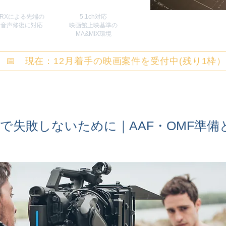
RXによる先端の
5.1ch対応
​音声修復に対応
映画館上映基準の
MA&MIX環境
📅 現在：12月着手の映画案件を受付中(残り1枠
で失敗しないために｜AAF・OMF準備