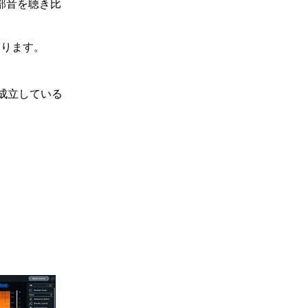
部音を聴き比
なります。
成立している