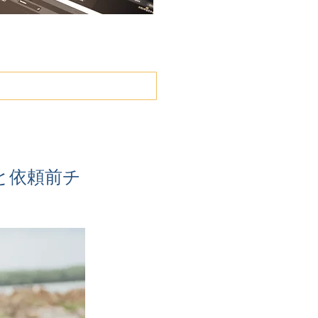
）
と依頼前チ