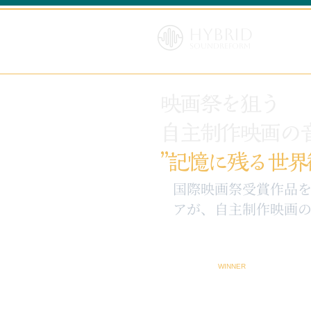
Hybrid
SoundReform
映画祭を狙う
自主制作映画の
”記憶に残る世界
​国際映画祭受賞作品
アが、自主制作映画の
WINNER