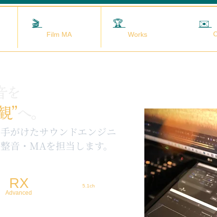
🎬
映画MA
🏆
実績
✉️
C
Film MA
Works
音を
観”
へ。
を手がけたサウンドエンジニ
整音・MAを担当します。
RX
5.1ch
Advanced