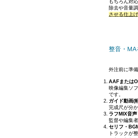
もちろん対応
除去や音量調
させる仕上
整音・M
外注前に準
AAFまたは
映像編集ソフ
です。
ガイド動画(軽
完成尺が分
ラフMIX音声
監督や編集
セリフ・BG
トラックが