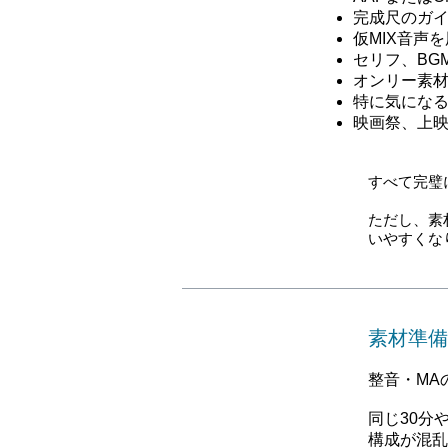
完成尺のガ
仮MIX音声
セリフ、BG
オンリー素
特に気にな
映画祭、上映
すべて完璧
ただし、素
いやすくな
素材準備
整音・MA
同じ30分
構成が混乱