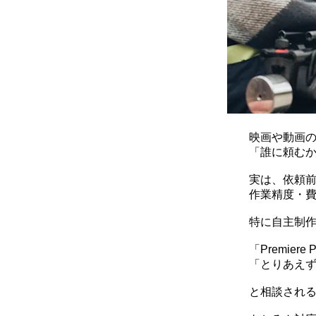
映画や動画の
「誰に頼む
実は、依頼
作業精度・
特に自主制
「Premie
「とりあえ
と相談され