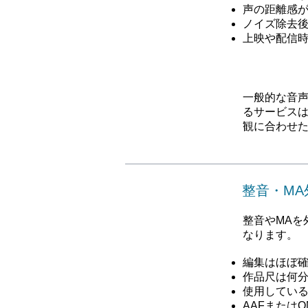
声の距離感
ノイズ除去
上映や配信
一般的な音
るサービス
観に合わせ
整音・M
整音やMAを
なります。
編集はほぼ
作品尺は何
使用してい
AAFまたは