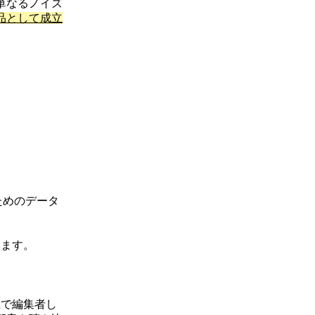
単なるノイズ
品として成立
ためのデータ
います。
上で編集者し