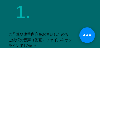
1.
ご予算や改善内容をお伺いしたのち、​
ご依頼の音声（動画）ファイルをオン
ラインでお預かり
2.
​お預かり後、２～7日間で音質改善サンプ
ルを作成。工数に応じたお見積りをご提
案。ご試聴いただきます