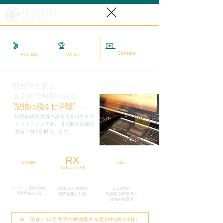
Hybrid
SoundReform
✉️
相談する
🎬
映画MA
🏆
実績
Contact
Film MA
Works
映画祭を狙う
自主制作映画の音を
”記憶に残る世界観”
へ。
​国際映画祭受賞作品を手がけたサウ
ンドエンジニアが、自主制作映画の
整音・MAを担当します。
RX
5.1ch
WINNER
Advanced
マドリード国際映画祭
RXによる先端の
5.1ch対応
​受賞作品を担当
​音声修復に対応
映画館上映基準の
MA&MIX環境
📅 現在：12月着手の映画案件を受付中(残り1枠）