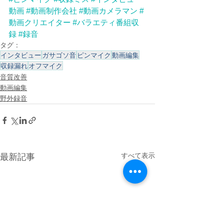
動画
#動画制作会社
#動画カメラマン
#
動画クリエイター
#バラエティ番組収
録
#録音
タグ：
インタビュー
ガサゴソ音
ピンマイク
動画編集
収録漏れ
オフマイク
音質改善
動画編集
野外録音
すべて表示
最新記事