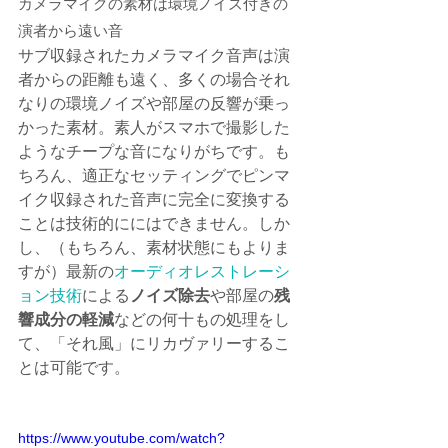
カメラマイクの素材は環境ノイズ付きの
演者から遠い音
サブ収録されたカメラマイク音声は演
者からの距離も遠く、多くの場合それ
なりの環境ノイズや部屋の反響が乗っ
かった素材。素人がスマホで撮影した
ようなチープな音になりがちです。も
ちろん、適正なセッティングでピンマ
イク収録された音声に完全に変換する
ことは技術的ににはできません。しか
し、（もちろん、素材状態にもよりま
すが）最新の
オーディオレストレーシ
ョン技術
による
ノイズ除去
や部屋の
残
響成分の軽減
などの何十もの処理をし
て、「それ風」にリカヴァリーするこ
とは可能です。
https://www.youtube.com/watch?