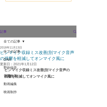
記事
全ての記事
2018年11月13日
全ての記事
ピンマイク収録ミス改善|別マイク音声
の残響を軽減してオンマイク風に
DAW
更新日：
2021年1月12日
野外録音
ピンマイク収録ミス改善|別マイク音声の
音質改善
残響を軽減してオンマイク風に
動画編集
映画制作