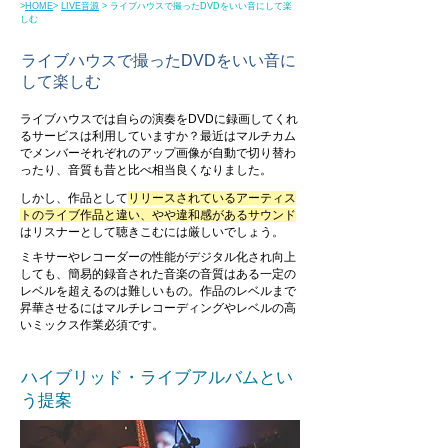
>
HOME
>
LIVE音源
> ライブハウスで撮ったDVDをいい音にして楽
しむ
ライブハウスで撮ったDVDをいい音に
して楽しむ
ライブハウスでは自らの演奏をDVDに録画してくれ
るサービスは利用していますか？最近はマルチカム
でメンバーそれぞれのアップ画像が自動で切り替わ
ったり、音質も昔と比べ相当良くなりました。
しかし、作品として
リリースされているアーティス
トのライブ作品と違い、やや違和感があるサウンド
はリスナーとして聴きこむには厳しいでしょう。
ミキサーやレコーダーの性能がデジタル化され向上
しても、簡易的録音された音楽の音質はある一定の
レベルを超えるのは難しいもの。作品のレベルまで
昇華させるには
マルチレコーディングやレベルの高
いミックス作業必須です。
ハイブリッド・ライブアルバムとい
う提案