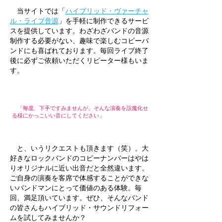
代
当サイトでは「
ハイブリッド・ヴァーチャ
で
す。
ル・ライブ音源
」を手軽に制作できるサービ
スを提供しています。わざわざバンドの音源
制作する必要がない、趣味で楽しむコピーバ
ンドにも喜ばれております。毎回ライブ終了
後に必ずご依頼いただくリピーター様もいま
す。
「毎度、下手ですみませんが、そんな演奏を誤魔化せ
る様にかっこいい音にしてください」
と、いうリクエストも頂きます（笑）。大
好きなロックバンドのコピーナンバーはやは
りオリジナルに近い出音だと全然違います。
ご自身の演奏を客席で体感することができな
いバンドマンにとって価値のある体験。毎
回、満足頂いています。ぜひ、そんなバンド
の皆さんもハイブリッド・サウンドリフォー
ムを試してみませんか？