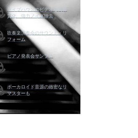
ライブハウスのビデオを高音
質化 強力ノイズ除去
吹奏楽演奏会のサウンド・リ
フォーム
ピアノ発表会サンプル
ボーカロイド音源の緻密なリ
マスターも