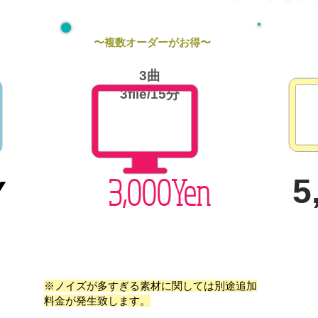
〜複数オーダーがお得〜
3曲
3file/15分
3,000Yen
5
Y
※ノイズが多すぎる素材に関しては別途追加
料金が発生致します。