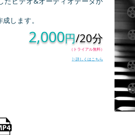
したビデオ&オーディオデータか
作成します。
2,000
円
/20分
（トライアル無料）
▷詳しくはこちら
リフォームW20(Video)