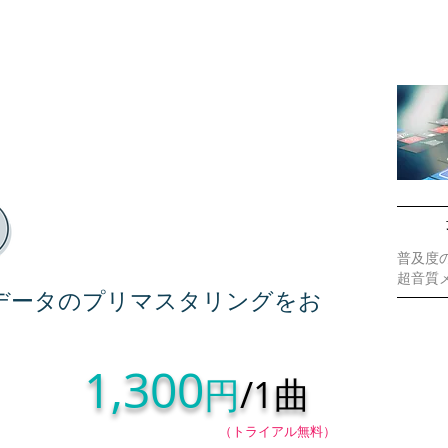
STER(マスタリング)
普及度の
超音質
データのプリマスタリングをお
1,300
円
/1曲
（トライアル無料）