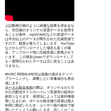
​上記動画の例のように綺麗な効果を求めるな
ら、非圧縮のオリジナル音源データを使用す
ることが条件。mp3やAACなどの音源データ
は半分以上のデータが間引かれた圧縮音源で
すので、精度が落ちてしまいます。YouTube
などからダウンロードした場合も多くの場
合、アップロード時に圧縮音源に変換されて
います。この場合はwavでダウンロードして
も一度間引かれたデータは元に戻ることはあ
りません。
MUSIC REBALANCEは楽曲の成分をディー
プラーニングし、調整したい音像成分を再合
成します。
ボーカル除去依頼
の際は、オリジナルのＣＤ
や公式配信サイトのハイレゾ音源等の提供が
絶対となります。使用法によっては著作権侵
害になるため、ボーカル除去後の音源は個人
利用に限定いただき、ユーザー様の責任で使
用いただくようお願いします。詳しくは
こち