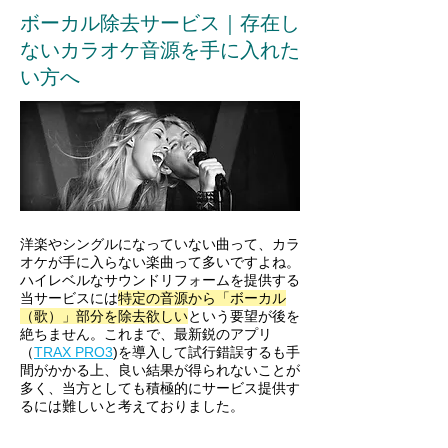
​ボーカル除去サービス｜存在し
ないカラオケ音源を手に入れた
い方へ
​洋楽やシングルになっていない曲って、カラ
オケが手に入らない楽曲って多いですよね。
ハイレベルなサウンドリフォームを提供する
当サービスには
特定の音源から「ボーカル
（歌）」部分を除去欲しい
という要望が後を
絶ちません。これまで、最新鋭のアプリ
（
TRAX PRO3
)を導入して試行錯誤するも手
間がかかる上、良い結果が得られないことが
多く、当方としても積極的にサービス提供す
るには難しいと考えておりました。