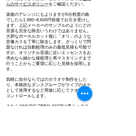
らのサービスポリシー
をご確認ください。
​楽曲のアレンジにもよりますが5分程度の曲
でしたら1,980~8,600円前後でお引き受けし
ます。上記メーカーのサンプルのようにどの
音源も完全な除去いうわけではありません。
大胆なボーカルカット後に「オリ」のような
音像カスを丁寧に除去します。ざっくりで問
題なければ自動処理のみの最低見積も可能で
すが、オリジナル音源に近いエッセンスをお
求めなら細かな後処理と再マスタリングまで
行うことからご要望に応じた見積を採用しま
す。
​気軽に自分ならではのカラオケ制作をした
り、本格的なダンスグループがライブのオケ
として使用するなど用途に応じてクオリティ
コントロールします。
またこのMUSIC REBALANCEは再ミックス
ができない音源のリズムやボーカル、ベース
の音量コントロールも可能です。これまでの
マスタリング
エディットでは改善しきれなか
ったオケのバランス調整も自由度が拡大しま
した。