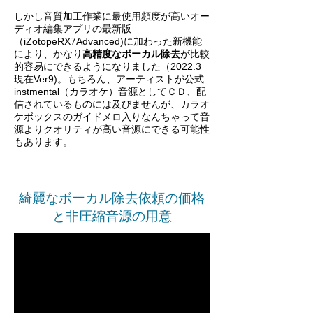
​しかし音質加工作業に最使用頻度が髙いオー
ディオ編集アプリの最新版
（iZotopeRX7Advanced)に加わった新機能
により、かなり
高精度なボーカル除去
が比較
的容易にできるようになりました（2022.3
現在Ver9)。もちろん、アーティストが公式
instmental（カラオケ）音源としてＣＤ、配
信されているものには及びませんが、カラオ
ケボックスのガイドメロ入りなんちゃって音
源よりクオリティが高い音源にできる可能性
もあります。
綺麗なボーカル除去依頼の価格
と非圧縮音源の用意