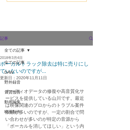
記事
全ての記事
2018年3月4日
全ての記事
ボーカルトラック除去は特に売りにし
ていないのですが...
DAW
更新日：
2020年11月11日
野外録音
オーディオデータの修復や高音質化サ
音質改善
ービスを提供している山川です。最近
動画編集
は映像関連のプロからのトラブル案件
映画制作
依頼が多いのですが、一定の割合で問
い合わせが多いのが特定の音源から
「ボーカルを消してほしい」という内