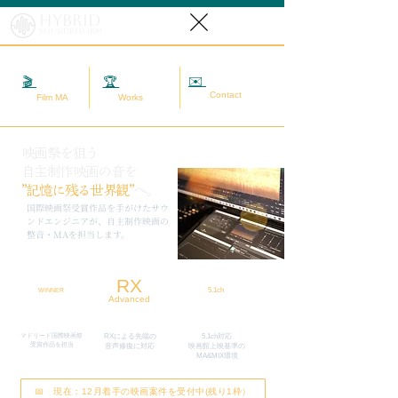
Hybrid
SoundReform
✉️
相談する
🎬
映画MA
🏆
実績
Contact
Film MA
Works
映画祭を狙う
自主制作映画の音を
”記憶に残る世界観”
へ。
​国際映画祭受賞作品を手がけたサウ
ンドエンジニアが、自主制作映画の
整音・MAを担当します。
RX
5.1ch
WINNER
Advanced
マドリード国際映画祭
RXによる先端の
5.1ch対応
​受賞作品を担当
​音声修復に対応
映画館上映基準の
MA&MIX環境
📅 現在：12月着手の映画案件を受付中(残り1枠）