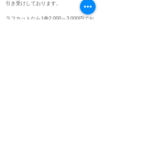
引き受けしております。
ラフカットなら1曲2,000～3,000円でお
引き受けします。
お問合せをお待ちしております。
無料で試せるボーカル除去サービスは
こちら
#ボーカル除去
#ノイズ除去
#カラオケ
制作
#入手困難音源
#イベント音源
すべて表示
最新記事