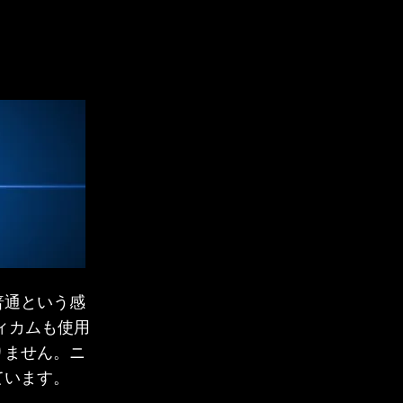
普通という感
ィカムも使用
りません。ニ
ています。