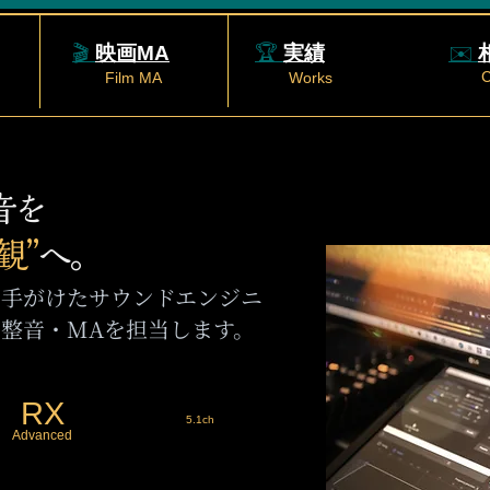
🎬
映画MA
🏆
実績
✉️
C
Film MA
Works
音を
観”
へ。
を手がけたサウンドエンジニ
整音・MAを担当します。
RX
5.1ch
Advanced