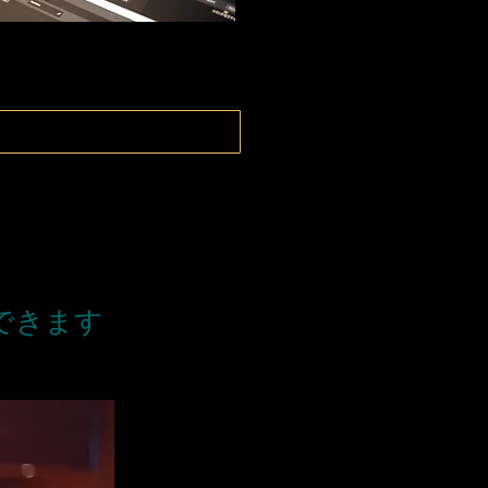
）
できます