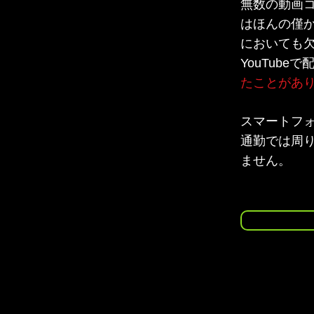
無数の動画
はほんの僅
においても
YouTub
たことがあ
スマートフ
通勤では周
ません。