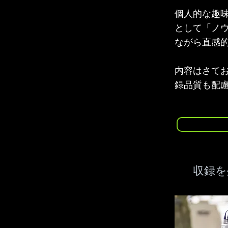
個人的な趣
として「ノ
ながら直感
内容はさてお
録品質も配
収録を