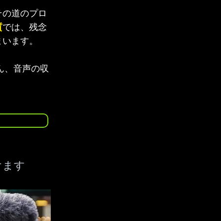
その道のプロ
質
では、残念
まいます。
ろん、音声の収
けます