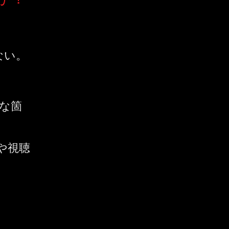
ない。
。
な箇
や視聴