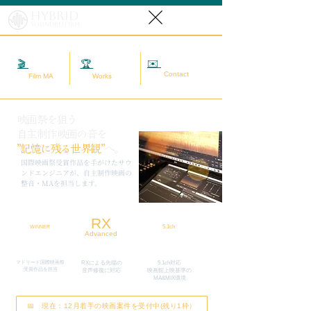
Hybrid
SoundReform
✉️
相談する
🎬
映画MA
🏆
実績
Contact
Film MA
Works
映画祭を狙う
自主制作映画の音を
”記憶に残る世界観”
へ。
​国際映画祭受賞作品を手がけたサウ
ンドエンジニアが、自主制作映画の
整音・MAを担当します。
RX
5.1ch
WINNER
Advanced
マドリード国際映画祭
RXによる先端の
5.1ch対応
​受賞作品を担当
​音声修復に対応
映画館上映基準の
MA&MIX環境
📅 現在：12月着手の映画案件を受付中(残り1枠）