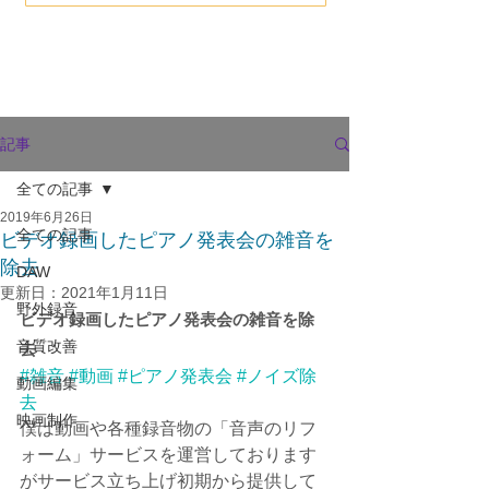
記事
全ての記事
2019年6月26日
全ての記事
ビデオ録画したピアノ発表会の雑音を
除去
DAW
更新日：
2021年1月11日
野外録音
ビデオ録画したピアノ発表会の雑音を除
音質改善
去
#雑音
#動画
#ピアノ発表会
#ノイズ除
動画編集
去
映画制作
僕は動画や各種録音物の「音声のリフ
ォーム」サービスを運営しております
がサービス立ち上げ初期から提供して