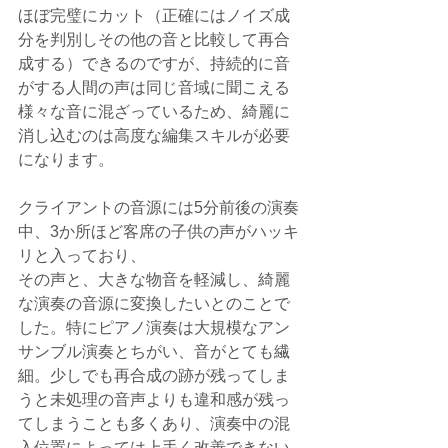
ほぼ完璧にカット（正確にはノイズ成
分を判別しその他の音と比較して再合
成する）できるのですが、持続的に音
がする人間の声は同じ音域に聞こえる
様々な音に混ざっているため、綺麗に
消し込むのは高度な編集スキルが必要
になります。
クライアントの音源には5分前後の演奏
中、3か所ほど客席の子供の声がハッキ
リと入っており、
その声と、大きな物音を軽減し、綺麗
な演奏の音源に変換したいとのことで
した。特にピアノ演奏は大規模なアン
サンブル演奏とちがい、音がとても繊
細。少しでも再合成の跡が残ってしま
うと未処理の音声よりも違和感が残っ
てしまうことも多くあり、演奏中の混
入位置によっては上手く改善できない