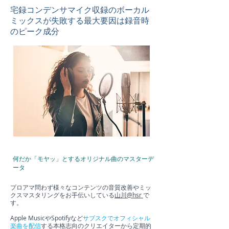
宅録コンデンサマイク収録のボーカル
ミックスが失敗する最大要因は録音時
のピーク成分
何だか「モヤッ」とするオリジナル曲のマスターデ
ータ
プロアマ問わず様々なコンテンツの音質改善やミッ
クスマスタリングをお手伝いしている
山川@hsr
で
す。
Apple MusicやSpotifyなど
サブスクでオフィシャル
楽曲を配信
する本格志向のクリエイターから定期的