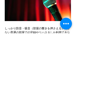
しっかり防音・吸音（
​部屋の
響きを押さえる）でき
ない普通の部屋での宅録やリハスタしか利用できな
い場合、リハスタでも定番の
SM-58ダイナミックマ
イク
の使用が ぶっちゃけおすすめです。
超高品位なワールドクラスの作品を発表しているビ
ョークやブライアンイーノの最新作もメインのボー
カルマイクはSM-58。全く問題ないクオリティです
し、バンド用のリハスタならタダでレンタルできま
す。
むしろ宅録環境下ではノイズや雑味を含んだコンデ
ンサーマイク収録より良い結果を生むケースは少な
くありません。
（まとめ）コンデンサーマイク
収録で上手くいかなかった時に
試すこと