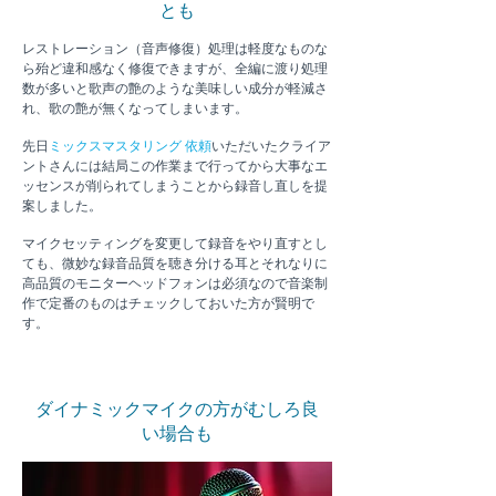
とも
軽度
なものな
レストレーション（音声修復）処理は
ら殆ど違和感なく修復
できますが、全編に渡り処理
数が多いと歌声の艶のような美味しい成分が軽減さ
れ、歌の艶が無くなってしまいます。
先日
ミックスマスタリング 依頼
いただいたクライア
ントさんには結局この作業ま
で行ってから大事なエ
ッセンスが削られてしまうことから録音し直しを提
案しました。
マイクセッティングを変更して録音をやり直すとし
ても、微妙な録音品質を聴き分ける耳とそれなりに
高品質のモニターヘッドフォンは必須なので音楽制
作で定番のものはチェックしておいた方が賢明で
す。
ダイナミックマイクの方がむしろ良
い場合も