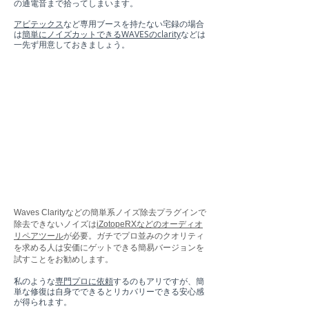
の通電音まで拾ってしまいます。
アビテックス
など専用ブースを持たない宅録の場合
は
簡単にノイズカットできるWAVESのclarity
などは
一先ず用意しておきましょう。
Waves Clarityなどの簡単系ノイズ除去プラグインで
除去できないノイズは
iZotopeRXなどのオーディオ
リペアツール
が必要。ガチでプロ並みのクオリティ
を求める人は安価にゲットできる簡易バージョンを
試すことをお勧めします。
私のような
専門プロに依頼
するのもアリですが、簡
単な修復は自身でできるとリカバリーできる安心感
が得られます。