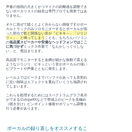
声量の強弱の大きくかつマイクの距離感を調整でき
ないボーカリストの録音は専門プロでも簡単ではあ
りません。
オケに混ぜて聴くとよく分からない雑味ですがボー
カルトラックのみソロモニターするとボーカルが張
った部分で
歌と関係ない音が「ピキキ～」「ジリジ
リ～」、と鳴ってしまう
ことも。もちろんパソコン
の
低品質スピーカーや安価なヘッドフォンではここ
に気づかず
ミックス作業で「なんかしっくりしな
い」と、煮詰まります。
高品質でモニターすると金網が細かな振動で震える
ようなジリジリ、ピキッという音がボーカルの強い
ビブラートや声量とともに発生します。
レベル上ではピークまでバッファがあっても音割れ
に近い雑味はエフェクトを重ねていくうち強調され
てしまいます。
これらを処理するためにはスペクトラムグラフ表示
ができるiZotopeRXなどで帯域上のピークを見極め
（聴き分け）ピンポイント修復やボリューム調整を
行う必要があります。
ボーカルの録り直しをオススメするこ