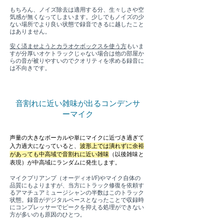
もちろん、ノイズ除去は適用する分、生々しさや空
気感が無くなってしまいます。少しでもノイズの少
ない場所でより良い状態で録音できるに越したこと
はありません。
安く済ませようとカラオケボックスを使う方
もいま
すが分厚いオケトラックじゃない場合は他の部屋か
らの音が被りやすいのでクオリティを求める録音に
は不向きです。
音割れに近い雑味が出るコンデンサ
ーマイク
声量の大きなボーカルや単にマイクに近づき過ぎて
入力過大になっていると、
波形上では潰れずに余裕
があっても中高域で音割れに近い雑味
（以後雑味と
表現）が中高域にランダムに発生します。
マイクプリアンプ（オーディオI/F)やマイク自体の
品質にもよりますが、当方にトラック修復を依頼す
るアマチュアミュージシャンの半数はこのトラック
状態。録音がデジタルベースとなったことで収録時
にコンプレッサーでピークを抑える処理ができない
方が多いのも原因のひとつ。