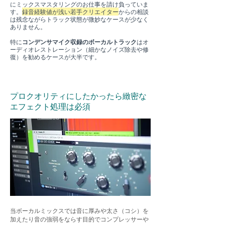
にミックスマスタリングのお仕事を請け負っていま
す。
録音経験値が浅い若手クリエイター
からの相談
は残念ながらトラック状態が微妙なケースが少なく
ありません。
特に
コンデンサマイク収録のボーカルトラック
はオ
ーディオレストレーション（細かなノイズ除去や修
復）を勧めるケースが大半です。
プロクオリティにしたかったら緻密な
エフェクト処理は必須
当
ボーカルミックスでは音に厚みや太さ（コシ）を
加えたり音の強弱をならす目的でコンプレッサーや