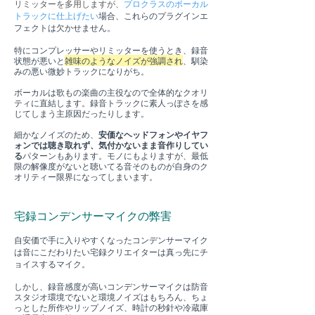
リミッターを多用しますが、
プロクラスのボーカル
トラックに仕上げたい
場合、これらのプラグインエ
フェクトは欠かせません。
特にコンプレッサーやリミッターを使うとき、録音
状態が悪いと
雑味のようなノイズが強調され
、馴染
みの悪い微妙トラックになりがち。
ボーカルは歌もの楽曲の主役なので全体的なクオリ
ティに直結します。録音トラックに素人っぽさを感
じてしまう主原因だったりします。
細かなノイズのため、
安価なヘッドフォンやイヤフ
ォンでは聴き取れず、気付かないまま音作りしてい
る
パターンもあります。モノにもよりますが、最低
限の解像度がないと聴いてる音そのものが自身のク
オリティー限界になってしまいます。
宅録コンデンサーマイクの弊害
自
安価で手に入りやすくなったコンデンサーマイク
は音にこだわりたい宅録クリエイターは真っ先にチ
ョイスするマイク。
しかし、録音感度が高いコンデンサーマイクは防音
スタジオ環境でないと環境ノイズはもちろん、
ち
ょ
っ
とした所作やリップノイズ、時計の秒針や冷蔵庫