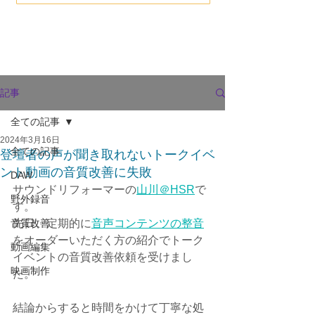
記事
全ての記事
2024年3月16日
全ての記事
登壇者の声が聞き取れないトークイベ
ント動画の音質改善に失敗
DAW
サウンドリフォーマーの
山川＠HSR
で
野外録音
す。
音質改善
先日、定期的に
音声コンテンツの整音
をオーダーいただく方の紹介でトーク
動画編集
イベントの音質改善依頼を受けまし
映画制作
た。
結論からすると時間をかけて丁寧な処