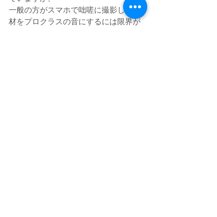
一般の方がスマホで咄嗟に撮影した素
材をプロクラスの音にするには限界が
あります。
初めからお披露目を前提に収録された
プロが収録した素材とは雲泥の差。文
字起こしできるレベルの改善はできて
も間違ってもテレビ番組のようなクオ
リティにはなりづらいのが結論です。
トークイベントなどを素人が撮影（公
開）する場合は、必ず演者の近くで
ス
マートフォンのボイスメモ録音
をして
おくか、面倒でも各演者にピンマイク
などを用意しておくと良いでしょう。
動画は簡単に撮影できても音声は結構
見えない分、奥が深いのです。