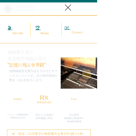
Hybrid
SoundReform
✉️
相談する
🎬
映画MA
🏆
実績
Contact
Film MA
Works
映画祭を狙う
自主制作映画の音を
”記憶に残る世界観”
へ。
​国際映画祭受賞作品を手がけたサウ
ンドエンジニアが、自主制作映画の
整音・MAを担当します。
RX
5.1ch
WINNER
Advanced
マドリード国際映画祭
RXによる先端の
5.1ch対応
​受賞作品を担当
​音声修復に対応
映画館上映基準の
MA&MIX環境
📅 現在：12月着手の映画案件を受付中(残り1枠）