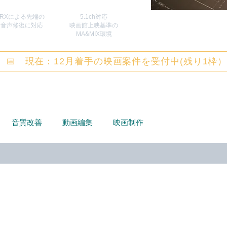
RXによる先端の
5.1ch対応
​音声修復に対応
映画館上映基準の
MA&MIX環境
📅 現在：12月着手の映画案件を受付中(残り1枠
音質改善
動画編集
映画制作