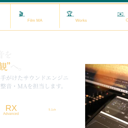
🎬
映画MA
🏆
実績
✉️
C
Film MA
Works
音を
観”
へ。
を手がけたサウンドエンジニ
整音・MAを担当します。
RX
5.1ch
Advanced