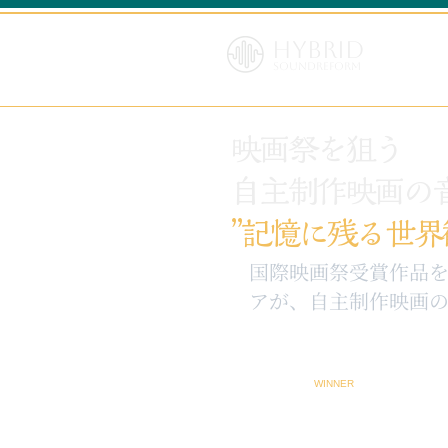
Hybrid
SoundReform
映画祭を狙う
自主制作映画の
”記憶に残る世界
​国際映画祭受賞作品
アが、自主制作映画の
WINNER