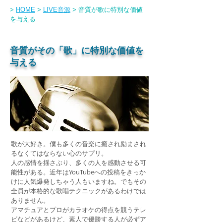
音質が歌に特別な価値
>
HOME
>
LIVE音源
>
を与える
音質がその「歌」に特別な価値を
与える
歌が大好き。僕も多くの音楽に癒され励まされ
るなくてはならない心のサプリ。
人の感情を揺さぶり、多くの人を感動させる可
能性がある。近年はYouTubeへの投稿をきっか
けに人気爆発しちゃう人もいますね。でもその
全員が本格的な歌唱テクニックがあるわけでは
ありません。
アマチュアとプロがカラオケの得点を競うテレ
ビなどがあるけど、素人で優勝する人が必ずア