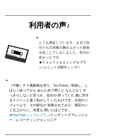
利用者の声♪
とても満足しています。まるで自
分たちの演奏の腕が上がった錯覚
を起こしてしましました。気分が
良かったです。
★ＹｏｕＴｕｂｅシングルプラ
ン
/ユニット活動中シンガー
（中略）ＰＶ風動画を作り、YouTubeに 投稿し、し
ばらく経ってから あらためて聞くと なんとなく す
っきりしないと言うか、自分の 持っていた 曲に対す
るイメージと違う気がして いたわけです。今回のリ
フォームで、その部分が 改善されており、満足のい
く仕上がりに、何度も 聞いたほどです。
★YouTubeシングルプラン/
インディーズアレンジャ
ー・レコーディングエンジニア