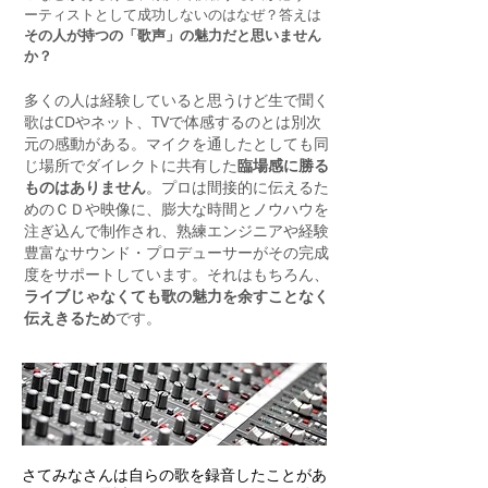
ーティストとして成功しないのはなぜ？答えは
その人が持つの「歌声」の魅力だと思いません
か？
多くの人は経験していると思うけど生で聞く
歌はCDやネット、TVで体感するのとは別次
元の感動がある。マイクを通したとしても同
じ場所でダイレクトに共有した
臨場感に勝る
ものはありません
。プロは間接的に伝えるた
めのＣＤや映像に、膨大な時間とノウハウを
注ぎ込んで制作され、熟練エンジニアや経験
豊富なサウンド・プロデューサーがその完成
度をサポートしています。それはもちろん、
ライブじゃなくても歌の魅力を余すことなく
伝えきるため
です。
さてみなさんは自らの歌を録音したことがあ