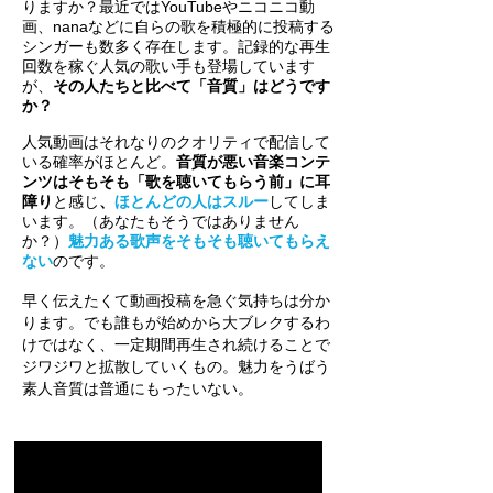
りますか？最近ではYouTubeやニコニコ動
画、nanaなどに自らの歌を積極的に投稿する
シンガーも数多く存在します。記録的な再生
回数を稼ぐ人気の歌い手も登場しています
が、
その人たちと比べて「音質」はどうです
か？
人気動画はそれなりのクオリティで配信して
いる確率がほとんど。
音質が悪い音楽コンテ
ンツはそもそも「歌を聴いてもらう前」に耳
障り
と感じ
、
ほとんどの人はスルー
してしま
います。（あなたもそうではありません
か？）
魅力ある歌声をそもそも聴いてもらえ
ない
のです。
早く伝えたくて動画投稿を急ぐ気持ちは分か
ります。でも誰もが始めから大ブレクするわ
けではなく、一定期間再生され続けることで
ジワジワと拡散していくもの。魅力をうばう
素人音質は普通にもったいない。