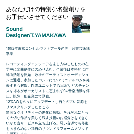
あなただけの特別な名盤創りを
お手伝いさせてください
Sound
Designer/T.YAMAKAWA
1993年東京コンセルヴァトアール尚美 音響芸術課
卒業。
レコーディングエンジニアを志し入学したものの在
学中に楽曲制作にのめり込む。
卒業後は本格的に作
編曲活動を開始。数社のアーティストオーディショ
ンに通過。参加したバンドにて97’ミニアルバムを発
表するも解散。以降ユニットでTV出演などのチャン
スを得るがボーカリストに恵まれず04’音楽活動を停
止。以降一般企業にて勤務。
12’DAWを久々にアップデートし自らの古い音源を
リマスタリングしたところ
顕著なクオリティーの進化に感動。それぞれにとっ
て大切な作品を美しく残す技術のお裾分けを
できな
いかと当サービスを立ち上げる。悪い音源でも修復
をあきらめない独自のサウンドリフォームメソッド
を提案します。