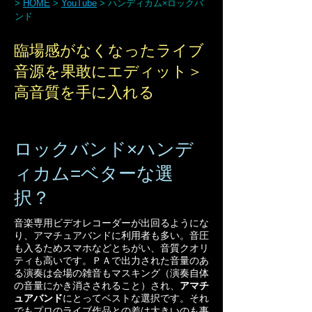
ハンディカム×ロックバ
>
HOME
>
YouTube
>
ンド
臨場感がなくなったライブ
音源を果敢にエディット＞
高音質を手に入れる
ロックバンド×ハンデ
ィカム=ベターな選
択？
音楽専用ビデオレコーダーが出回るようにな
り、アマチュアバンドに利用者も多い。音圧
も入るためスマホなどとちがい、音質クオリ
ティも高いです。ＰＡで出力された音量のあ
る演奏は会場の雑音もマスキング（演奏自体
の音量にかき消さされること）され、
アマチ
ュアバンド
にとってベストな選択です。それ
でもプロのライブ作品との差は大きいのも事