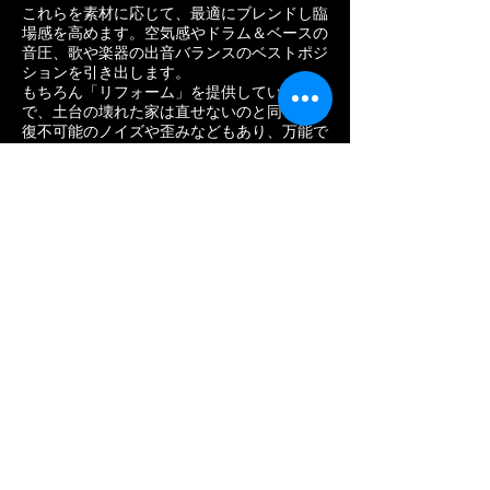
これらを素材に応じて、最適にブレンドし臨
場感を高めます。空気感やドラム＆ベースの
音圧、歌や楽器の出音バランスのベストポジ
ションを引き出します。
もちろん「リフォーム」を提供していますの
で、土台の壊れた家は直せないのと同じく修
復不可能のノイズや歪みなどもあり、万能で
はありません。
だからこそユーザー様が安心してご依頼でき
る「
トライアル・オーダーシステム
」を採用
しています。
手頃なプライスで新しい体験を
動画URLを送るだけ。手軽にリ
フォームが試せます
YouTube Single