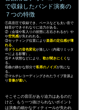
で収録したバンド演奏の
７つの特徴
①高音圧で収録でき、ベースなども太い音で
録音ができそれなりに迫力がある。
②（会場や客入りの状態に左右されるが）や
や
空気感
が失われれる。
③セッティング位置により
楽器の定位感が薄
れる
。
④
ドラムの音色変化
が激しい（内蔵リミッタ
ーによる影響）。
⑤ＰＡ状態などにより、
歌が聞きにくく
な
る。
⑥曲の静かな部分で
客席のノイズ
が気にな
る。
⑦マルチレコーディングされたライブ音源よ
り
音像が遠い
。
そこそこの音圧があり迫力はあるのだ
けど、もう一つ抜けられないポイント
は演奏の細かなディティールが失われ