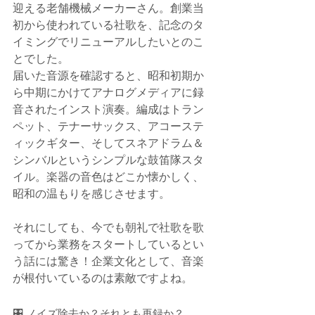
迎える老舗機械メーカーさん。創業当
初から使われている社歌を、記念のタ
イミングでリニューアルしたいとのこ
とでした。
届いた音源を確認すると、昭和初期か
ら中期にかけてアナログメディアに録
音されたインスト演奏。編成はトラン
ペット、テナーサックス、アコーステ
ィックギター、そしてスネアドラム＆
シンバルというシンプルな鼓笛隊スタ
イル。楽器の音色はどこか懐かしく、
昭和の温もりを感じさせます。
それにしても、今でも朝礼で社歌を歌
ってから業務をスタートしているとい
う話には驚き！企業文化として、音楽
が根付いているのは素敵ですよね。
🎛️ ノイズ除去か？それとも再録か？