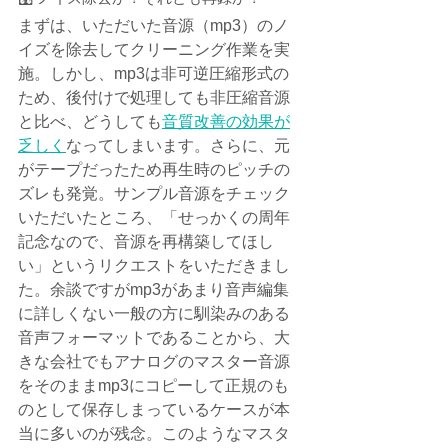
まずは、いただいた音源（mp3）のノ
イズを除去してクリーニング作業を実
施。しかし、mp3は非可逆圧縮形式の
ため、後付けで処理しても非圧縮音源
と比べ、どうしても
音質改善の効果が
乏しく
なってしまいます。さらに、元
がテープだったため再生時のピッチの
ズレも発覚。サンプル音源をチェック
いただいたところ、「せっかくの周年
記念なので、音源を再構築してほし
い」というリクエストをいただきまし
た。余談ですがmp3があまり音声編集
に詳しくない一般の方に馴染みのある
音声フォーマットであることから、大
きな会社でもアナログのマスター音源
をそのままmp3にコピーして正規のも
のとして保存しまっているケースが本
当に多いのが残念。このようなマスタ