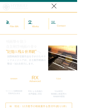
Hybrid
SoundReform
✉️
相談する
🎬
映画MA
🏆
実績
Contact
Film MA
Works
映画祭を狙う
自主制作映画の音を
”記憶に残る世界観”
へ。
​国際映画祭受賞作品を手がけたサウ
ンドエンジニアが、自主制作映画の
整音・MAを担当します。
RX
5.1ch
WINNER
Advanced
マドリード国際映画祭
RXによる先端の
5.1ch対応
​受賞作品を担当
​音声修復に対応
映画館上映基準の
MA&MIX環境
📅 現在：12月着手の映画案件を受付中(残り1枠）