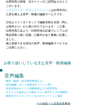
白岡市民の皆様、当サイトへのご訪問ありがとう
ございます。
ハイブリッド・サウンドリフォーム
は白岡市内に
工房を構える音声・映像の編集サービスです。
日頃よりインターネットで編集依頼を全国（時に
は海外から）から受け付けております。この度、
白岡市商工会より「白岡市地元応援プレミアム付
商品券取り扱い店舗」の案内があり募集に応募し
ました。
個人依頼できる地元の音声・動画編集サービスを
ご活用ください。
​お取り扱いしている主な音声・動画編集
音声編集
・整音（動画・自主製作映画など）
・BGM編集（ダンス発表会やイベント用）
・音楽発表会やバンド演奏動画などの高音質化
・ボイスメモ録音などの聴きづらい音声データの明瞭化
・教材やボイスコンテンツなどのナレーション補正
その他様々な音質改善事例