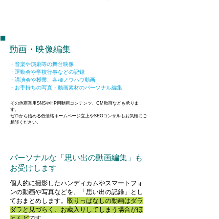
動画・映像編集
・音楽や演劇等の舞台映像
・運動会や学校行事などの記録
・講演会や授業、各種ノウハウ動画
・お手持ちの写真・動画素材のパーソナル編集
その他商業用SNSやHP用動画コンテンツ、CM動画なども承りま
す。
ゼロから始める低価格ホームページ立上やSEOコンサルもお気軽にご
相談ください。
パーソナルな「思い出の動画編集」も
お受けします
個人的に撮影したハンディカムやスマートフォ
ンの動画や写真などを、「思い出の記録」とし
ておまとめします。
​取りっぱなしの動画はダラ
ダラと見づらく、お蔵入りしてしまう場合がほ
とんど
です。