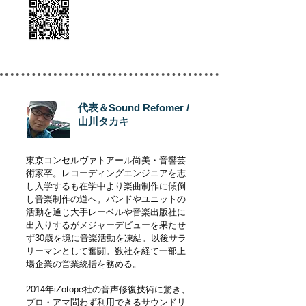
代表＆Sound Refomer
/
山川タカキ
東京コンセルヴァトアール尚美・音響芸
術家卒。レコーディングエンジニアを志
し入学するも在学中より楽曲制作に傾倒
し音楽制作の道へ。バンドやユニットの
活動を通じ大手レーベルや音楽出版社に
出入りするが
メジャーデビューを果たせ
ず30歳を境に音楽活動を凍結。以後サラ
リーマンとして奮闘。数社を経て一部上
場企業の営業統括を務める。
2014年iZotope社の音声修復技術に驚き、
プロ・アマ問わず利用できるサウンドリ