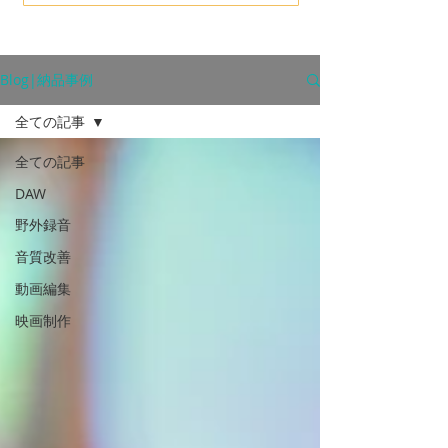
Blog|納品事例
全ての記事
全ての記事
DAW
野外録音
音質改善
動画編集
映画制作