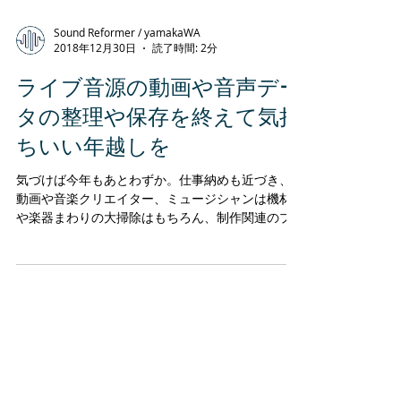
Sound Reformer / yamakaWA
2018年12月30日
読了時間: 2分
ライブ音源の動画や音声デー
タの整理や保存を終えて気持
ちいい年越しを
気づけば今年もあとわずか。仕事納めも近づき、
動画や音楽クリエイター、ミュージシャンは機材
や楽器まわりの大掃除はもちろん、制作関連のプ
ロジェクトデータやとりあえずコピーしておいた
デモ音源やサンプル動画などのメディア整理も行
っておきたいものです。 不明な白版ディスクが多
い作業場...