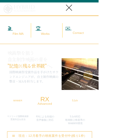
Hybrid
SoundReform
✉️
相談する
🎬
映画MA
🏆
実績
Contact
Film MA
Works
映画祭を狙う
自主制作映画の音を
”記憶に残る世界観”
へ。
​国際映画祭受賞作品を手がけたサウ
ンドエンジニアが、自主制作映画の
整音・MAを担当します。
RX
5.1ch
WINNER
Advanced
マドリード国際映画祭
RXによる先端の
5.1ch対応
​受賞作品を担当
​音声修復に対応
映画館上映基準の
MA&MIX環境
📅 現在：12月着手の映画案件を受付中(残り1枠）