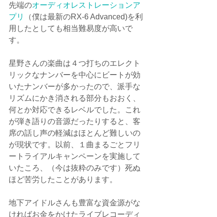
先端の
オーディオレストレーションア
プリ
（僕は最新のRX-6 Advanced)を利
用したとしても相当難易度が高いで
す。
星野さんの楽曲は４つ打ちのエレクト
リックなナンバーを中心にビートが効
いたナンバーが多かったので、派手な
リズムにかき消される部分もおおく、
何とか対応できるレベルでした。これ
が弾き語りの音源だったりすると、客
席の話し声の軽減はほとんど難しいの
が現状です。以前、１曲まるごとフリ
ートライアルキャンペーンを実施して
いたころ、（今は抜粋のみです）死ぬ
ほど苦労したことがあります。
地下アイドルさんも豊富な資金源がな
ければお金をかけたライブレコーディ