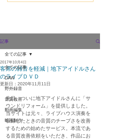
記事
全ての記事
2017年10月4日
全ての記事
客席の雑音を軽減｜地下アイドルさん
のライブＤＶＤ
DAW
更新日：
2020年11月11日
野外録音
先日、ついに地下アイドルさんに「サ
音質改善
ウンドリフォーム」を提供しました。
動画編集
当サイトは元々、ライブハウス演奏を
映画制作
収録したときの音質のチープさを改善
するための始めたサービス。本流であ
る音質改善依頼をいただき、作品にお