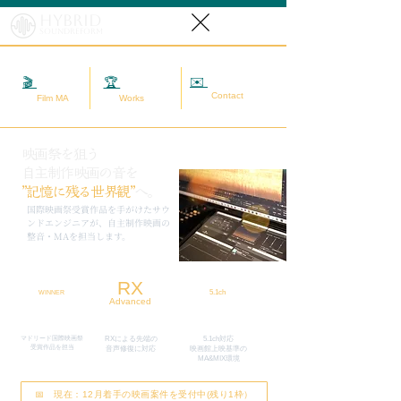
Hybrid
SoundReform
✉️
相談する
🎬
映画MA
🏆
実績
Contact
Film MA
Works
映画祭を狙う
自主制作映画の音を
”記憶に残る世界観”
へ。
​国際映画祭受賞作品を手がけたサウ
ンドエンジニアが、自主制作映画の
整音・MAを担当します。
RX
5.1ch
WINNER
Advanced
マドリード国際映画祭
RXによる先端の
5.1ch対応
​受賞作品を担当
​音声修復に対応
映画館上映基準の
MA&MIX環境
📅 現在：12月着手の映画案件を受付中(残り1枠）