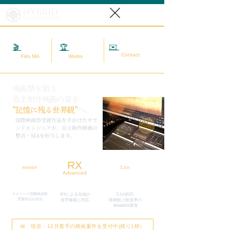
Hybrid
SoundReform
✉️
相談する
🎬
映画MA
🏆
実績
Contact
Film MA
Works
映画祭を狙う
自主制作映画の音を
”記憶に残る世界観”
へ。
​国際映画祭受賞作品を手がけたサウ
ンドエンジニアが、自主制作映画の
整音・MAを担当します。
RX
5.1ch
WINNER
Advanced
マドリード国際映画祭
RXによる先端の
5.1ch対応
​受賞作品を担当
​音声修復に対応
映画館上映基準の
MA&MIX環境
📅 現在：12月着手の映画案件を受付中(残り1枠）