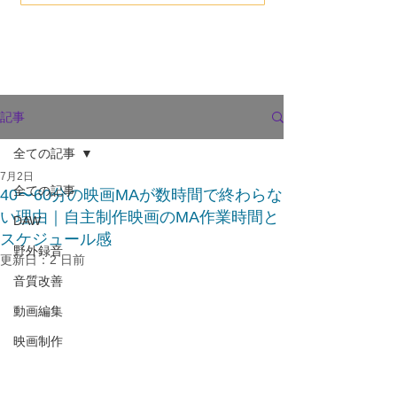
記事
全ての記事
7月2日
全ての記事
40〜60分の映画MAが数時間で終わらな
い理由｜自主制作映画のMA作業時間と
DAW
スケジュール感
野外録音
更新日：
2 日前
音質改善
動画編集
映画制作