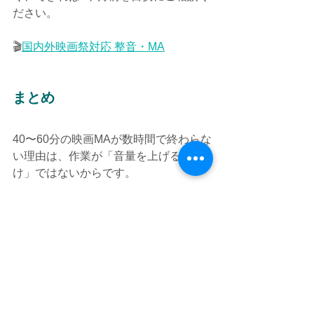
ださい。
🎬
国内外映画祭対応 整音・MA
まとめ
40〜60分の映画MAが数時間で終わらな
い理由は、作業が「音量を上げるだ
け」ではないからです。
セリフを聞きやすくし、背景音をつな
ぎ、BGMとのバランスを整え、観客が
違和感なく物語に集中できる状態を作
るには、相応の時間と判断が必要で
す。
3万円前後で全編MAを希望される場