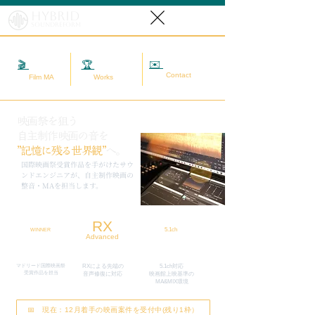
Hybrid
SoundReform
✉️
相談する
🎬
映画MA
🏆
実績
Contact
Film MA
Works
映画祭を狙う
自主制作映画の音を
”記憶に残る世界観”
へ。
​国際映画祭受賞作品を手がけたサウ
ンドエンジニアが、自主制作映画の
整音・MAを担当します。
RX
5.1ch
WINNER
Advanced
マドリード国際映画祭
RXによる先端の
5.1ch対応
​受賞作品を担当
​音声修復に対応
映画館上映基準の
MA&MIX環境
📅 現在：12月着手の映画案件を受付中(残り1枠）