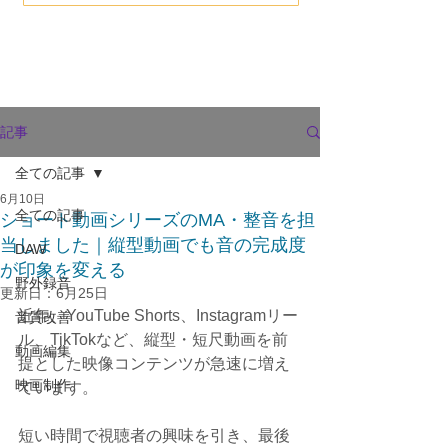
記事
全ての記事
6月10日
全ての記事
ショート動画シリーズのMA・整音を担
当しました｜縦型動画でも音の完成度
DAW
が印象を変える
野外録音
更新日：
6月25日
近年、YouTube Shorts、Instagramリー
音質改善
ル、TikTokなど、縦型・短尺動画を前
動画編集
提とした映像コンテンツが急速に増え
映画制作
ています。
短い時間で視聴者の興味を引き、最後