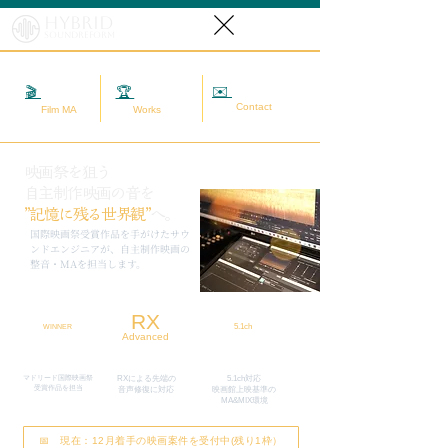
Hybrid
SoundReform
✉️
相談する
🎬
映画MA
🏆
実績
Contact
Film MA
Works
映画祭を狙う
自主制作映画の音を
”記憶に残る世界観”
へ。
​国際映画祭受賞作品を手がけたサウ
ンドエンジニアが、自主制作映画の
整音・MAを担当します。
RX
5.1ch
WINNER
Advanced
マドリード国際映画祭
RXによる先端の
5.1ch対応
​受賞作品を担当
​音声修復に対応
映画館上映基準の
MA&MIX環境
📅 現在：12月着手の映画案件を受付中(残り1枠）