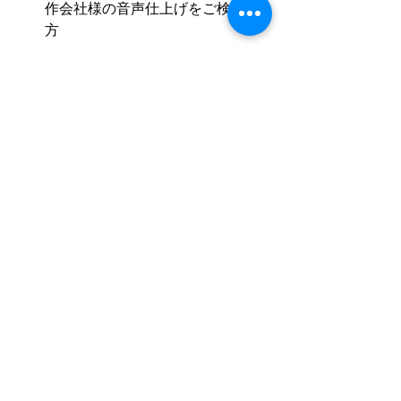
作会社様の音声仕上げをご検討の
方
→ 
映像制作向けMA・音声編集サー
ビス
→ 
お問い合わせ・無料相談フォー
ム
また、映像作品における音の重要性
や、整音・MAを外注する際の考え方に
ついては、以下の記事でも詳しく解説
しています。
自主制作映画で「音」が作品評価
を左右する理由
映画制作における整音とMAの違い
新人監督がMA・整音を外注する前