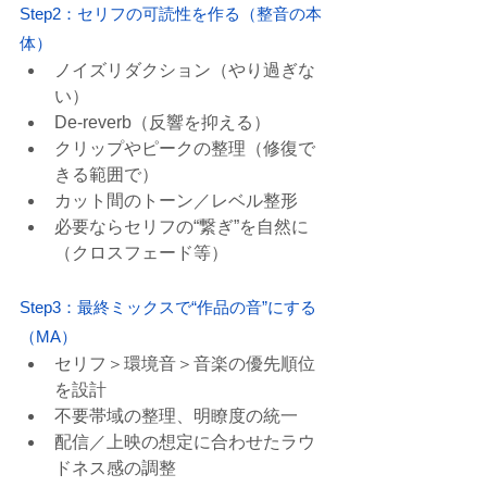
Step2：セリフの可読性を作る（整音の本
体）
ノイズリダクション（やり過ぎな
い）
De-reverb（反響を抑える）
クリップやピークの整理（修復で
きる範囲で）
カット間のトーン／レベル整形
必要ならセリフの“繋ぎ”を自然に
（クロスフェード等）
Step3：最終ミックスで“作品の音”にする
（MA）
セリフ＞環境音＞音楽の優先順位
を設計
不要帯域の整理、明瞭度の統一
配信／上映の想定に合わせたラウ
ドネス感の調整