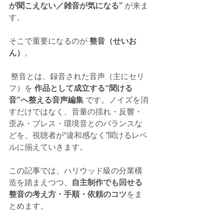
が聞こえない／雑音が気になる”
 が来ま
す。
そこで重要になるのが 
整音（せいお
ん）
。
 整音とは、録音された音声（主にセリ
フ）を 
作品として成立する“聞ける
音”へ整える音声編集
 です。ノイズを消
すだけではなく、音量の揺れ・反響・
歪み・ブレス・環境音とのバランスな
どを、視聴者が“違和感なく”聞けるレベ
ルに揃えていきます。
この記事では、ハリウッド級の分業構
造を踏まえつつ、
自主制作でも回せる
整音の考え方・手順・依頼のコツ
をま
とめます。