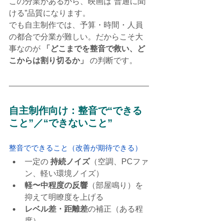
この分業があるから、映画は“普通に聞
ける”品質になります。
でも自主制作では、予算・時間・人員
の都合で分業が難しい。だからこそ大
事なのが 
「どこまでを整音で救い、ど
こからは割り切るか」
 の判断です。
自主制作向け：整音で“できる
こと”／“できないこと”
整音でできること（改善が期待できる）
一定の 
持続ノイズ
（空調、PCファ
ン、軽い環境ノイズ）
軽〜中程度の反響
（部屋鳴り）を
抑えて明瞭度を上げる
レベル差・距離差
の補正（ある程
度）