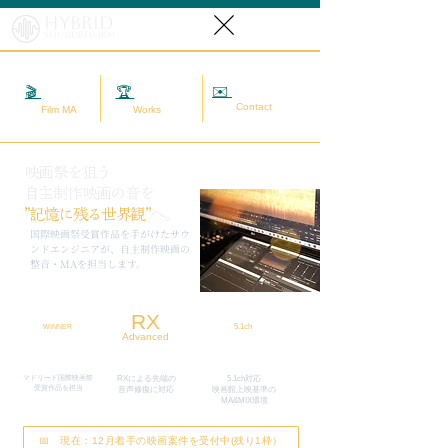
Hybrid
SoundReform
✉️
相談する
🎬
映画MA
🏆
実績
Contact
Film MA
Works
映画祭を狙う
自主制作映画の音を
”記憶に残る世界観”
へ。
​国際映画祭受賞作品を手がけたサウ
ンドエンジニアが、自主制作映画の
整音・MAを担当します。
RX
5.1ch
WINNER
Advanced
マドリード国際映画祭
RXによる先端の
5.1ch対応
​受賞作品を担当
​音声修復に対応
映画館上映基準の
MA&MIX環境
📅 現在：12月着手の映画案件を受付中(残り1枠）