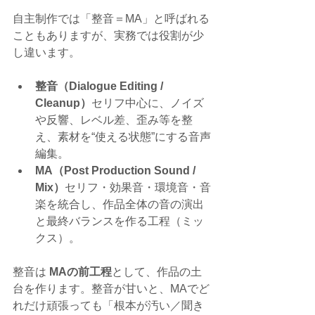
自主制作では「整音＝MA」と呼ばれる
こともありますが、実務では役割が少
し違います。
整音（Dialogue Editing / 
Cleanup）
セリフ中心に、ノイズ
や反響、レベル差、歪み等を整
え、素材を“使える状態”にする音声
編集。
MA（Post Production Sound / 
Mix）
セリフ・効果音・環境音・音
楽を統合し、作品全体の音の演出
と最終バランスを作る工程（ミッ
クス）。
整音は 
MAの前工程
として、作品の土
台を作ります。整音が甘いと、MAでど
れだけ頑張っても「根本が汚い／聞き