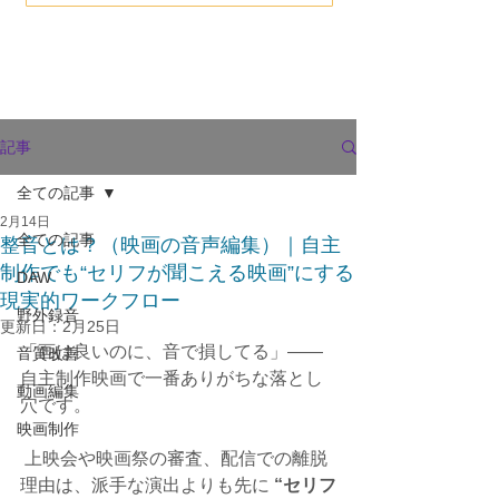
記事
全ての記事
2月14日
全ての記事
整音とは？（映画の音声編集）｜自主
制作でも“セリフが聞こえる映画”にする
DAW
現実的ワークフロー
野外録音
更新日：
2月25日
「画は良いのに、音で損してる」――
音質改善
自主制作映画で一番ありがちな落とし
動画編集
穴です。
映画制作
 上映会や映画祭の審査、配信での離脱
理由は、派手な演出よりも先に 
“セリフ