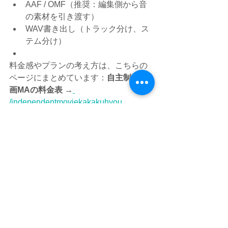
AAF / OMF（推奨：編集側から音
の素材を引き渡す）
WAV書き出し（トラック分け、ス
テム分け）
料金感やプランの考え方は、こちらの
ページにまとめています：
自主制作映
画MAの料金表
 →
/independentmoviekakakuhyou
よくある失敗：整音を後回しに
して“締切直前に詰む”
自主制作で一番多いのがこれです。
画編集をギリギリまで触り続ける
音は最後にまとめて何とかしよう
とする