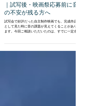
Sound Reformer / yamakaWA
4月12日
読了時間: 10分
映画MAセカンドオピニオン
｜試写後・映画祭応募前に音
の不安が残る方へ
試写会で好評だった自主制作映画でも、完成作品
として見た時に音の課題が見えてくることがあり
ます。今回ご相談いただいたのは、すでに一定水
準で整えられたMA状態に対して、セカンドオピニ
オン的に音を再確認したいというケースでした。
全体ラフチェック、Zoom打ち合わせ、ワンシーン
テストを通じて見えてきたのは、ラベリアマイク
のクリップ、ブーム依存による響きの強さ、クリ
ックやリップノイズ、シーンごとの声質差など、
通常のポスプロとしては成立していても、映画作
品としてさらに詰められる余地でした。特に、役
者さんの声の魅力を引き出す繊細なミキシング
は、作品全体の印象を一段引き上げる可能性があ