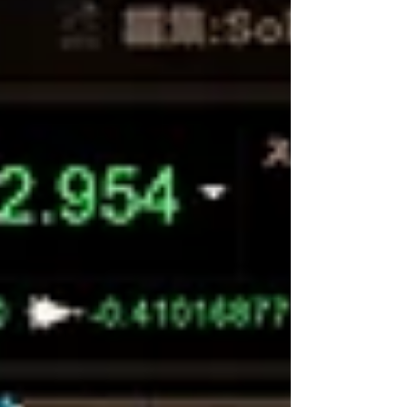
れ、さらに磁気テープ長期保管による音声転写が
含まれる難易度の高い音源でした。特に、メイン
の講演音声に別素材の声がクロストークのように
混入している箇所では、話者の声の自然さや講演
の空気感を損なわないよう、慎重に消し込み処理
を行いました。本シリーズの整音担当は今回で3回
目となり、歴史的アーカイブ音源を現代のリスナ
ーに届けるための整音実績として紹介していま
す。