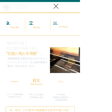
Hybrid
SoundReform
✉️
相談する
🎬
映画MA
🏆
実績
Contact
Film MA
Works
映画祭を狙う
自主制作映画の音を
”記憶に残る世界観”
へ。
​国際映画祭受賞作品を手がけたサウ
ンドエンジニアが、自主制作映画の
整音・MAを担当します。
RX
5.1ch
WINNER
Advanced
マドリード国際映画祭
RXによる先端の
5.1ch対応
​受賞作品を担当
​音声修復に対応
映画館上映基準の
MA&MIX環境
📅 現在：12月着手の映画案件を受付中(残り1枠）