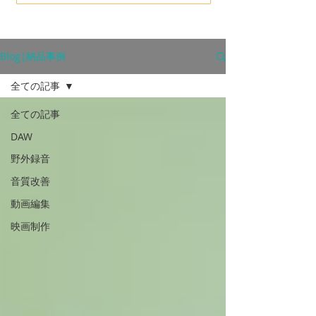
Blog|納品事例
全ての記事
全ての記事
DAW
野外録音
音質改善
動画編集
映画制作