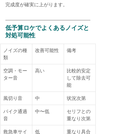
完成度が確実に上がります。
低予算ロケでよくあるノイズと
対処可能性
ノイズの種
改善可能性
備考
類
空調・モー
高い
比較的安定
ター音
して除去可
能
風切り音
中
状況次第
バイク通過
中〜低
セリフとの
音
重なり次第
救急車サイ
低
重なり具合