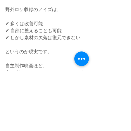
野外ロケ収録のノイズは、
✔ 多くは改善可能
✔ 自然に整えることも可能
✔ しかし素材の欠落は復元できない
というのが現実です。
自主制作映画ほど、
音は“後でなんとかするもの”になりがち
です。
しかし実際には、
音の完成度は、撮影現場で8割決まる
そして、
音は、映画の没入感を高める最大のポイ