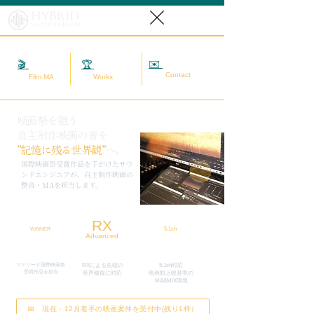
Hybrid
SoundReform
✉️
相談する
🎬
映画MA
🏆
実績
Contact
Film MA
Works
映画祭を狙う
自主制作映画の音を
”記憶に残る世界観”
へ。
​国際映画祭受賞作品を手がけたサウ
ンドエンジニアが、自主制作映画の
整音・MAを担当します。
RX
5.1ch
WINNER
Advanced
マドリード国際映画祭
RXによる先端の
5.1ch対応
​受賞作品を担当
​音声修復に対応
映画館上映基準の
MA&MIX環境
📅 現在：12月着手の映画案件を受付中(残り1枠）