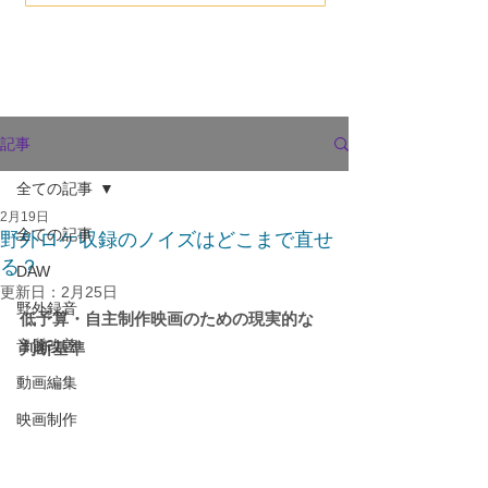
記事
全ての記事
2月19日
全ての記事
野外ロケ収録のノイズはどこまで直せ
る？
DAW
更新日：
2月25日
野外録音
低予算・自主制作映画のための現実的な
音質改善
判断基準
動画編集
映画制作