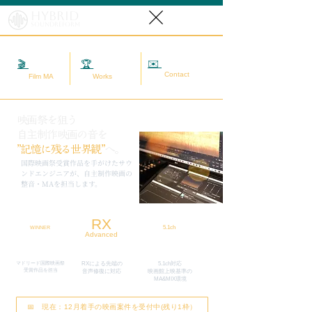
Hybrid
SoundReform
✉️
相談する
🎬
映画MA
🏆
実績
Contact
Film MA
Works
映画祭を狙う
自主制作映画の音を
”記憶に残る世界観”
へ。
​国際映画祭受賞作品を手がけたサウ
ンドエンジニアが、自主制作映画の
整音・MAを担当します。
RX
5.1ch
WINNER
Advanced
マドリード国際映画祭
RXによる先端の
5.1ch対応
​受賞作品を担当
​音声修復に対応
映画館上映基準の
MA&MIX環境
📅 現在：12月着手の映画案件を受付中(残り1枠）