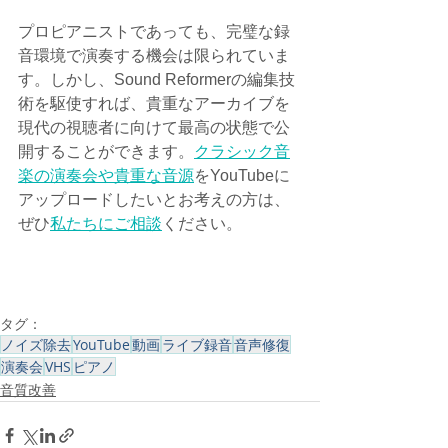
プロピアニストであっても、完璧な録
音環境で演奏する機会は限られていま
す。しかし、Sound Reformerの編集技
術を駆使すれば、貴重なアーカイブを
現代の視聴者に向けて最高の状態で公
開することができます。
クラシック音
楽の演奏会や貴重な音源
をYouTubeに
アップロードしたいとお考えの方は、
ぜひ
私たちにご相談
ください。
タグ：
ノイズ除去
YouTube
動画
ライブ録音
音声修復
演奏会
VHS
ピアノ
音質改善