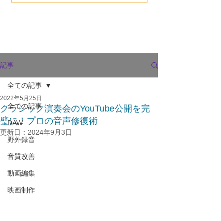
記事
全ての記事
2022年5月25日
全ての記事
クラシック演奏会のYouTube公開を完
璧に！プロの音声修復術
DAW
更新日：
2024年9月3日
野外録音
音質改善
動画編集
映画制作