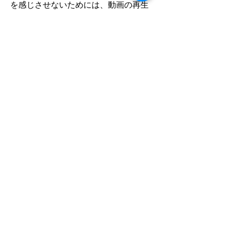
を感じさせないためには、動画の再生
時間をコンパクトにするのも手段のひ
とつです。例えば、ライブハウスでの
ライブでは、それぞれのバンドに持ち
時間が与えられますが、持ち時間全て
を動画ひとつにまとめるのではなく、
曲ごとに分割することで、コンパクト
にまとめることができます。これはあ
くまで一例に過ぎませんが、閲覧者の
ことを考慮して編集することは、人を
惹きつける動画に近づく一歩といえま
す。
動画音源をクリアで高音質なサウン
ドにしたい。そんな方は、ぜひ