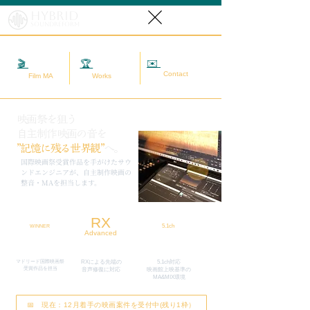
Hybrid
SoundReform
✉️
相談する
🎬
映画MA
🏆
実績
Contact
Film MA
Works
映画祭を狙う
自主制作映画の音を
”記憶に残る世界観”
へ。
​国際映画祭受賞作品を手がけたサウ
ンドエンジニアが、自主制作映画の
整音・MAを担当します。
RX
5.1ch
WINNER
Advanced
マドリード国際映画祭
RXによる先端の
5.1ch対応
​受賞作品を担当
​音声修復に対応
映画館上映基準の
MA&MIX環境
📅 現在：12月着手の映画案件を受付中(残り1枠）