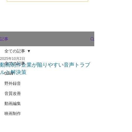
記事
全ての記事
2025年10月2日
全ての記事
動画制作企業が陥りやすい音声トラブ
ルと解決策
DAW
野外録音
音質改善
動画編集
映画制作