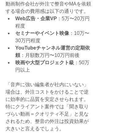
動画制作会社が外注で整音やMAを依頼
する場合の費用感は以下の通りです。
Web広告・企業VP
：5万〜20万円
程度
セミナーやイベント映像
：10万〜
30万円程度
YouTubeチャンネル運営の定期依
頼
：月額数万円〜10万円前後
映画や大型プロジェクト級
：50万
円以上
「音声に強い編集者が社内にいない」
場合は、外注コストをかけることで逆
に効率的に品質を安定させられます。
特にクライアント案件では「聞き取り
づらい動画＝クオリティ不足」と見な
されるため、整音の外注は投資効果が
大きいと言えるでしょう。