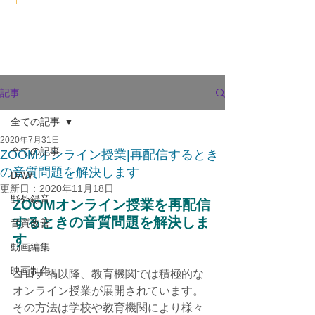
記事
全ての記事
2020年7月31日
全ての記事
ZOOMオンライン授業|再配信するとき
の音質問題を解決します
DAW
更新日：
2020年11月18日
野外録音
ZOOMオンライン授業を再配信
するときの音質問題を解決しま
音質改善
す
動画編集
映画制作
コロナ禍以降、教育機関では積極的な
オンライン授業が展開されています。
その方法は学校や教育機関により様々