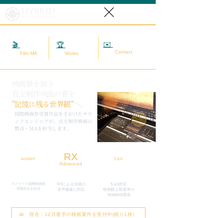
Hybrid
SoundReform
✉️
相談する
🎬
映画MA
🏆
実績
Contact
Film MA
Works
映画祭を狙う
自主制作映画の音を
”記憶に残る世界観”
へ。
​国際映画祭受賞作品を手がけたサウ
ンドエンジニアが、自主制作映画の
整音・MAを担当します。
RX
5.1ch
WINNER
Advanced
マドリード国際映画祭
RXによる先端の
5.1ch対応
​受賞作品を担当
​音声修復に対応
映画館上映基準の
MA&MIX環境
📅 現在：12月着手の映画案件を受付中(残り1枠）