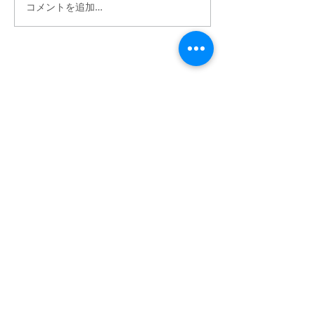
コメントを追加…
リモート合奏動画のミッ
（音質改善事例
クス依頼がありました
ンタビューの聞
音声をクリアに
ム
Hybrid Sound Reform
映画祭を狙う
自主制作映画の音を
​”記憶に残る世界観”へ。
映画MA相談
サービスカテゴリー
プライバシーポリシー
改善事例紹介