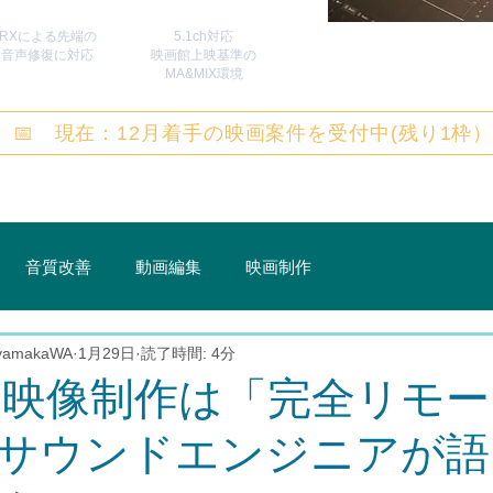
RXによる先端の
5.1ch対応
​音声修復に対応
映画館上映基準の
MA&MIX環境
📅 現在：12月着手の映画案件を受付中(残り1枠
音質改善
動画編集
映画制作
 yamakaWA
1月29日
読了時間: 4分
年、映像制作は「完全リモ
サウンドエンジニアが語