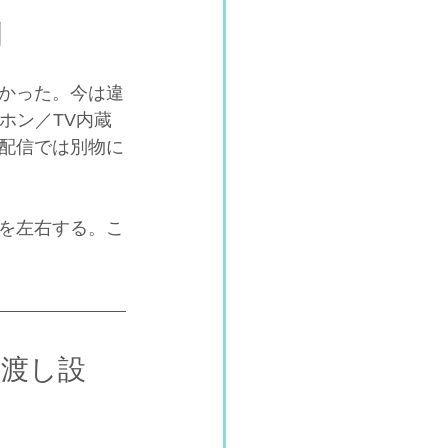
割
かった。今は違
ホン／TV内蔵
配信では別物に
を左右する。こ
け渡し設