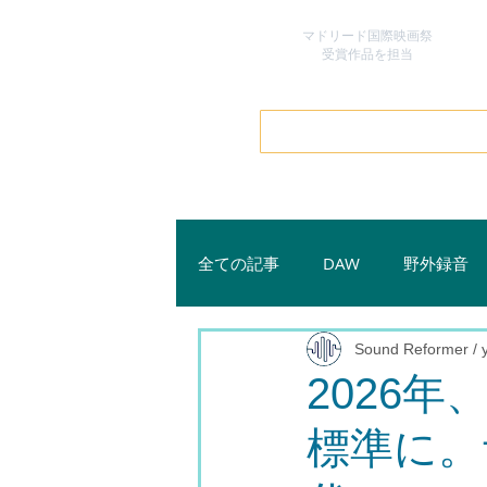
マドリード国際映画祭
​受賞作品を担当
全ての記事
DAW
野外録音
Sound Reformer /
2026
標準に。