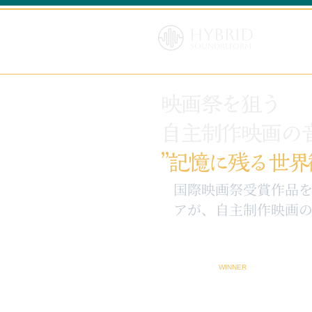
Hybrid
SoundReform
映画祭を狙う
自主制作映画の
”記憶に残る世界
​国際映画祭受賞作品
アが、自主制作映画の
WINNER