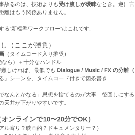
事故るのは、技術よりも
受け渡しが曖昧
なとき。逆に言
距離はもう関係ありません。
する“新標準ワークフロー”はこれです。
渡し（ここが勝負）
画
（タイムコード入り推奨）
能なら）＋十分なハンドル
Fが難しければ、最低でも 
Dialogue / Music / FX の
る」シーンを、タイムコード付きで箇条書き
でなんとかなる」思想を捨てるのが大事。後回しにする
の天井が下がりやすいです。
オンラインで10〜20分でOK）
アル寄り？映画的？ドキュメンタリー？）