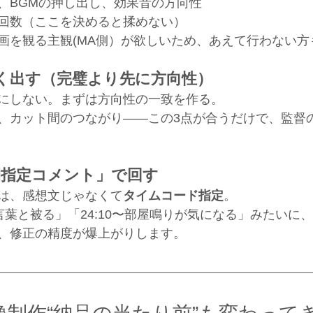
、BGMの押し出し、効果音の方向性
回数（ここを決めると揉めない）
画を観る主観(MA側）が欲しいため、あえて行わない方
早く出す（完璧より先に方向性）
にしない。まずは方向性の一致を作る。
、カット間のつながり——この3点が合うだけで、監督
間指定コメント」で回す
は、感想文じゃなくて
タイムコード指定
。
GMが言葉と被る」「24:10〜部屋鳴りが気になる」みたい
、修正の精度が爆上がりします。