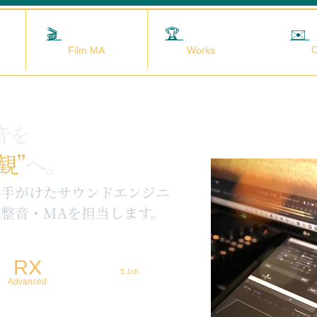
🎬
映画MA
🏆
実績
✉️
C
Film MA
Works
音を
観”
へ。
を手がけたサウンドエンジニ
整音・MAを担当します。
RX
5.1ch
Advanced