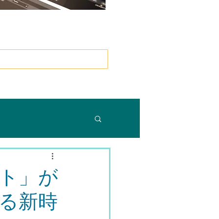
）
ート」が
る新時