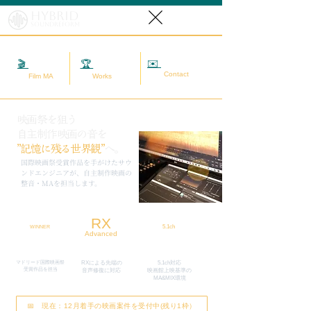
Hybrid
SoundReform
✉️
相談する
🎬
映画MA
🏆
実績
Contact
Film MA
Works
映画祭を狙う
自主制作映画の音を
”記憶に残る世界観”
へ。
​国際映画祭受賞作品を手がけたサウ
ンドエンジニアが、自主制作映画の
整音・MAを担当します。
RX
5.1ch
WINNER
Advanced
マドリード国際映画祭
RXによる先端の
5.1ch対応
​受賞作品を担当
​音声修復に対応
映画館上映基準の
MA&MIX環境
📅 現在：12月着手の映画案件を受付中(残り1枠）