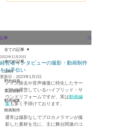
記事
全ての記事
2022年12月20日
全ての記事
経営者インタビューの撮影・動画制作
をお手伝い
DAW
更新日：
2023年1月2日
野外録音
ノイズ除去や音声修復に特化したサー
ビスを運営しているハイブリッド・サ
音質改善
ウンドリフォームですが、実は
動画編
動画編集
集
も多く手掛けております。
映画制作
通常は撮影なしでプロカメラマンが撮
影した素材を元に、主に舞台関連のコ