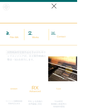
HybridS
oundRef
orm
✉️
相談する
🎬
映画MA
🏆
実績
Contact
Film MA
Works
Sound quality improvement of audio / video data
​国際映画祭受賞作品を手がけたサウ
(sound adjustment / restoration / noise removal) |
Mix mastering | Hybrid live sound source
ンドエンジニアが、自主制作映画の
整音・MAを担当します。
RX
5.1ch
WINNER
Advanced
マドリード国際映画祭
RXによる先端の
5.1ch対応
​受賞作品を担当
​音声修復に対応
映画館上映基準の
MA&MIX環境