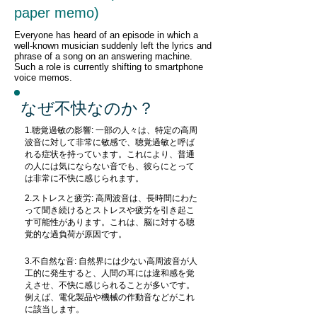
paper memo)
Everyone has heard of an episode in which a
well-known musician suddenly left the lyrics and
phrase of a song on an answering machine.
Such a role is currently shifting to smartphone
voice memos.
なぜ不快なのか？
1.聴覚過敏の影響: 一部の人々は、特定の高周
波音に対して非常に敏感で、聴覚過敏と呼ば
れる症状を持っています。これにより、普通
の人には気にならない音でも、彼らにとって
は非常に不快に感じられます。
2.ストレスと疲労: 高周波音は、長時間にわた
って聞き続けるとストレスや疲労を引き起こ
す可能性があります。これは、脳に対する聴
覚的な過負荷が原因です。
3.不自然な音: 自然界には少ない高周波音が人
工的に発生すると、人間の耳には違和感を覚
えさせ、不快に感じられることが多いです。
例えば、電化製品や機械の作動音などがこれ
に該当します。