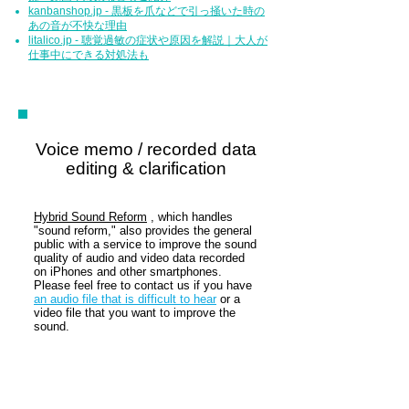
kanbanshop.jp - 黒板を爪などで引っ掻いた時の
あの音が不快な理由
litalico.jp - 聴覚過敏の症状や原因を解説｜大人が
仕事中にできる対処法も
Voice memo / recorded data
editing & clarification
Hybrid Sound Reform
, which handles
"sound reform," also provides the general
public with a service to improve the sound
quality of audio and video data recorded
on iPhones and other smartphones.
Please feel free to contact us if you have
an audio file that is difficult to hear
or a
video file that you want to improve the
sound.