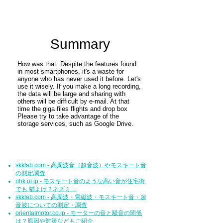
Summary
How was that. Despite the features found
in most smartphones, it's a waste for
anyone who has never used it before. Let's
use it wisely. If you make a long recording,
the data will be large and sharing with
others will be difficult by e-mail. At that
time the
giga files flights
and
drop box
Please try to take advantage of the
storage services, such as Google Drive.
skklab.com - 高周波音（超音波）やモスキート音
の測定調査
nhk.or.jp - モスキート音のような高い音が住宅街
でも 猫よけ？ネズミ ...
skklab.com - 高周波・電磁波・モスキート音・超
音波についての測定・調査
orientalmotor.co.jp - モーターの音と騒音の関係
は？原因や対策などもご紹介