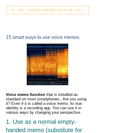
📅 現在：12月着手の映画案件を受付中(残り1枠）
15 smart ways to use voice memos
Voice memo function
that is installed as
standard on most smartphones
.
Are you using
it? Even if it is called a voice memo, its true
identity is a recording app. You can use it in
various ways by changing your perspective.
1. Use as a normal empty-
handed memo (substitute for