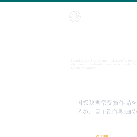
HybridS
oundRe
form
Sound quality improvement of audio / video 
adjustment / restoration / noise removal) |
Mi
live sound source
​国際映画祭受賞作品
アが、自主制作映画の
WINNER