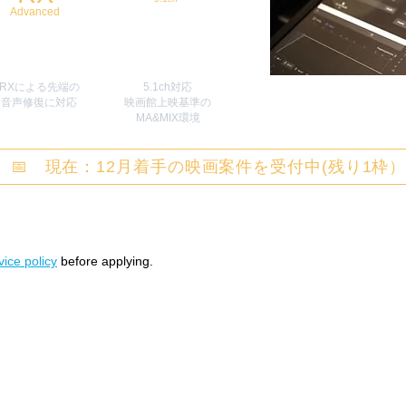
Advanced
RXによる先端の
5.1ch対応
​音声修復に対応
映画館上映基準の
MA&MIX環境
📅 現在：12月着手の映画案件を受付中(残り1枠
ice policy
before applying.