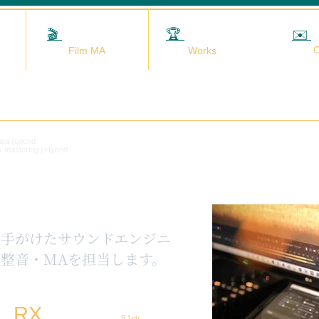
🎬
映画MA
🏆
実績
✉️
C
Film MA
Works
data (sound
x mastering | Hybrid
を手がけたサウンドエンジニ
整音・MAを担当します。
RX
5.1ch