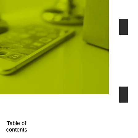
秘蔵
ええ
こ
れ
か
ら
は
Table of
音
contents
も
選