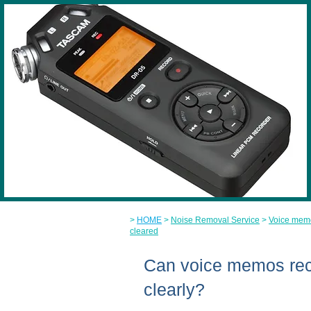
>
HOME
>
Noise Removal Service
>
Voice memo
cleared
Can voice memos rec
clearly?