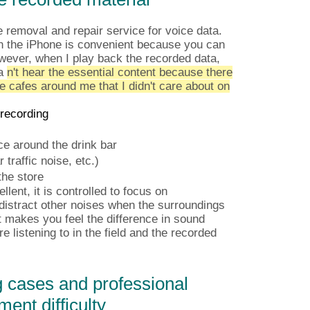
removal and repair service for voice data.
n the iPhone is convenient because you can
ever, when I play back the recorded data,
ca
n't hear the essential content because there
he cafes around me that I didn't care about on
 recording
e around the drink bar
traffic noise, etc.)
the store
lent, it is controlled
to focus on
istract other noises
when the
surroundings
at makes you feel the difference in sound
 listening to in the field and the recorded
 cases and professional
ent difficulty