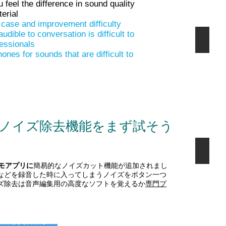
 feel the difference in sound quality
択
す
erial
る
case and improvement difficulty
時
udible to conversation is difficult to
代
萎え
essionals
で
す。
hones for sounds that are difficult to
ノイズ除去機能をまず試そう
三点
モアプリに
簡易的なノイズカット機能が追加されまし
などを録音した時に入ってしまうノイズをボタン一つ
ズ除去は音声編集用の高度なソフトを覚えるか
専門プ
。