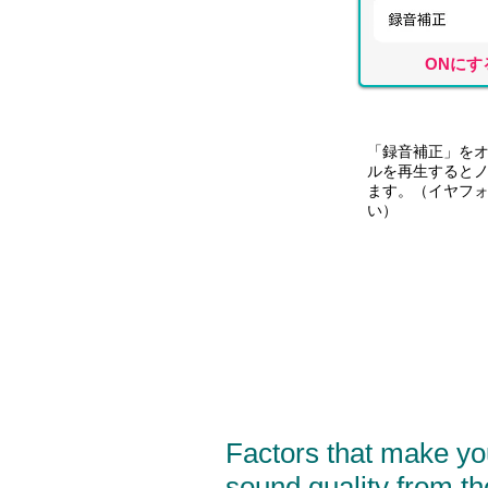
ONにす
「録音補正」を
ルを再生すると
ます。（イヤフ
い）
Factors that make you
sound quality from th