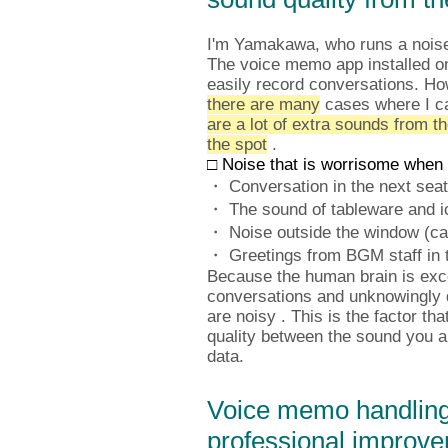
I'm Yamakawa, who runs a noise 
The voice memo app installed o
easily record conversations.
How
there are many
cases where I 
are a lot of extra sounds from t
the spot
.
□ Noise that is worrisome when
・ Conversation in the next seat
・ The sound of tableware and ic
・ Noise outside the window (car 
・ Greetings from BGM staff in 
Because the human brain is excel
conversations and unknowingly d
are noisy
. This is the factor th
quality between the sound you are
data.
Voice memo handling
professional improvem